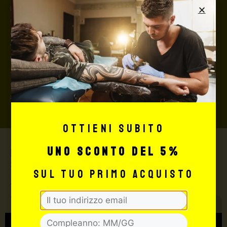
richiedere l’invio della merce con assicurazione (in
questo caso, se la merce dovesse essere smarrita o
danneggiata dal corriere, quest’ultimo risarcirà l’intero
valore della merce, in caso contrario nessuno
rimborserà il destinatario) con un costo aggiuntivo del
3,5% sul valore totale del carrello, da richiedere prima
di concludere il pagamento al seguente indirizzo:
shop@maxsignorello.it
.
Ottieni subito
uno sconto del 5%
Max Signorello Tattoo
Supply
sul tuo primo acquisto
TUTTO PER IL TUO
TATTOO STUDIO