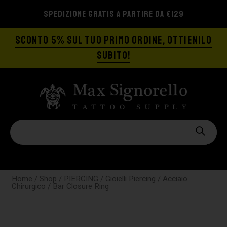
SPEDIZIONE GRATIS A PARTIRE DA €129
SCONTO 5% SUL TUO PRIMO ORDINE, OTTIENILO
SUBITO!
Home
/
Shop
/
PIERCING
/
Gioielli Piercing
/
Acciaio
Chirurgico
/ Bar Closure Ring