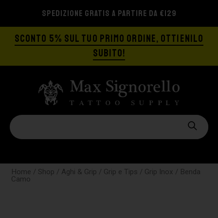
SPEDIZIONE GRATIS A PARTIRE DA €129
SCONTO 5% SUL TUO PRIMO ORDINE, OTTIENILO
SUBITO!
Home
/
Shop
/
Aghi & Grip
/
Grip e Tips
/
Grip Inox
/ Benda
Camo