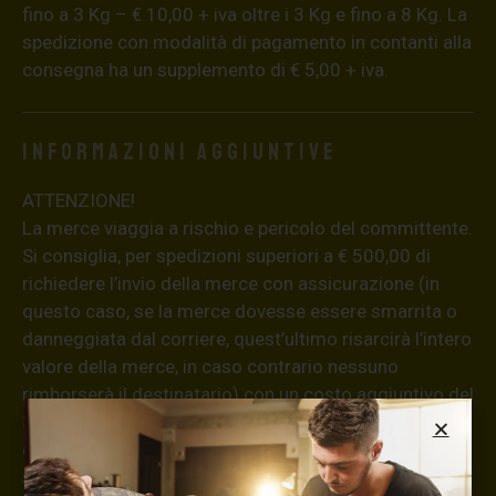
fino a 3 Kg – € 10,00 + iva oltre i 3 Kg e fino a 8 Kg. La
spedizione con modalità di pagamento in contanti alla
consegna ha un supplemento di € 5,00 + iva.
Informazioni aggiuntive
ATTENZIONE!
La merce viaggia a rischio e pericolo del committente.
Si consiglia, per spedizioni superiori a € 500,00 di
richiedere l’invio della merce con assicurazione (in
questo caso, se la merce dovesse essere smarrita o
danneggiata dal corriere, quest’ultimo risarcirà l’intero
valore della merce, in caso contrario nessuno
rimborserà il destinatario) con un costo aggiuntivo del
3,5% sul valore totale del carrello, da richiedere prima
di concludere il pagamento al seguente indirizzo:
shop@maxsignorello.it
.