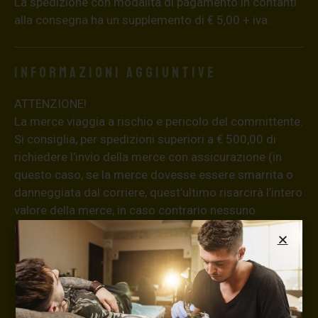
La spedizione con modalità di pagamento in contanti
alla consegna ha un supplemento di € 5,00 + iva.
Informazioni aggiuntive
ATTENZIONE!
La merce viaggia a rischio e pericolo del committente.
Si consiglia, per spedizioni superiori a € 500,00 di
richiedere l’invio della merce con assicurazione (in
questo caso, se la merce dovesse essere smarrita o
danneggiata dal corriere, quest’ultimo risarcirà l’intero
valore della merce, in caso contrario nessuno
rimborserà il destinatario) con un costo aggiuntivo del
3,5% sul valore totale del carrello, da richiedere prima
di concludere il pagamento al seguente indirizzo:
shop@maxsignorello.it
.