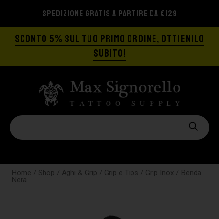
SPEDIZIONE GRATIS A PARTIRE DA €129
SCONTO 5% SUL TUO PRIMO ORDINE, OTTIENILO
SUBITO!
Home
/
Shop
/
Aghi & Grip
/
Grip e Tips
/
Grip Inox
/ Benda
Nera