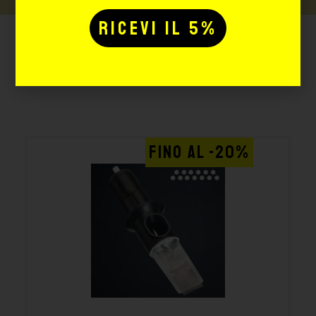
Potrebbe interessarti
anche:
FINO AL -20%