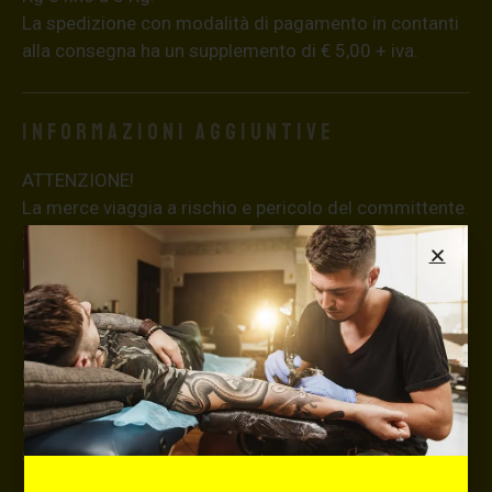
La spedizione con modalità di pagamento in contanti
alla consegna ha un supplemento di € 5,00 + iva.
Informazioni aggiuntive
ATTENZIONE!
La merce viaggia a rischio e pericolo del committente.
Si consiglia, per spedizioni superiori a € 500,00 di
richiedere l’invio della merce con assicurazione (in
questo caso, se la merce dovesse essere smarrita o
danneggiata dal corriere, quest’ultimo risarcirà l’intero
valore della merce, in caso contrario nessuno
rimborserà il destinatario) con un costo aggiuntivo del
3,5% sul valore totale del carrello, da richiedere prima
di concludere il pagamento al seguente indirizzo:
shop@maxsignorello.it
.