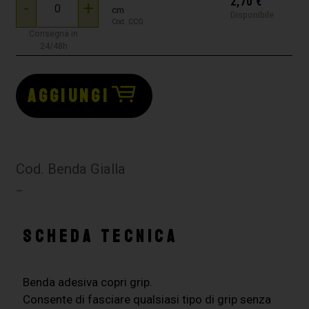
2,70
€
-
+
cm
Disponibile
Cod. CCG
Consegna in
24/48h
AGGIUNGI
Cod. Benda Gialla
–
SCHEDA TECNICA
Benda adesiva copri grip.
Consente di fasciare qualsiasi tipo di grip senza