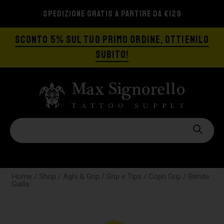
SPEDIZIONE GRATIS A PARTIRE DA €129
SCONTO 5% SUL TUO PRIMO ORDINE, OTTIENILO
SUBITO!
Home
/
Shop
/
Aghi & Grip
/
Grip e Tips
/
Copri Grip
/ Benda
Gialla