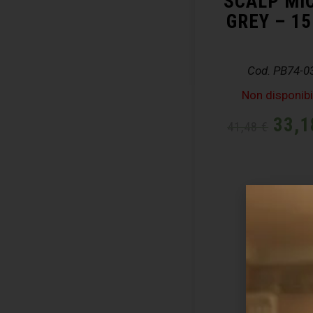
SCALP MI
GREY – 1
Cod. PB74-0
Non disponibi
33,
41,48
€