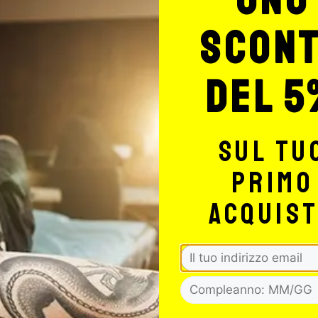
scon
del 5
sul tu
primo
acquis