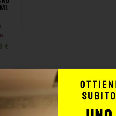
CRO
5ML
3
le
18
€
Ottien
subit
uno