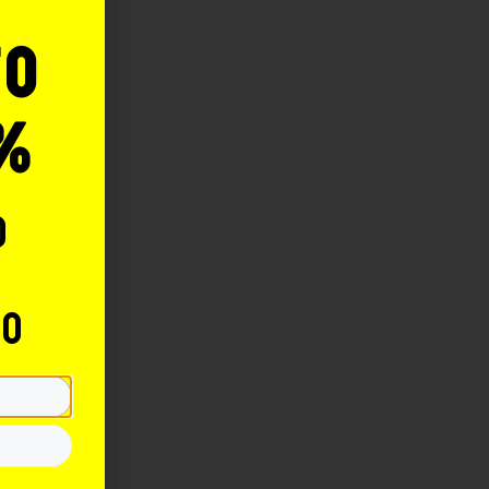
to
%
o
to