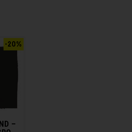
-20%
ND –