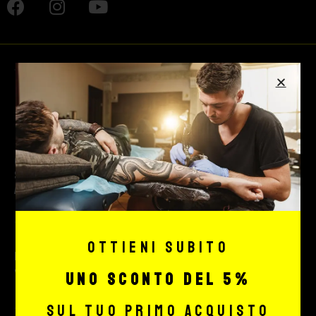
© 2026 Max Signorello Tattoo
supply srl.
All rights reserved.
Ottieni subito
P.IVA e C.F. e Reg. Imprese 02189670991
VAT number: IT02189670991
uno sconto del 5%
sul tuo primo acquisto