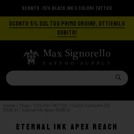
 TATTOO
SPEDIZIONE GRATIS A PARTIRE DA
SCONTO 5% SUL TUO PRIMO ORDINE, OTTIENILO
SUBITO!
Home
/
Shop
/
COLORI TATTOO
/
Colori Conformi EU
REACH
/ Eternal Ink Apex REACH
Eternal Ink Apex REACH