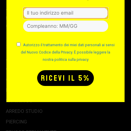
Via Albisola 31 – 16162 Genova GE
Per info e assistenza telefonica:
(+39) 010 714684
Autorizzo il trattamento dei miei dati personali ai sensi
del Nuovo Codice della Privacy. È possibile leggere la
AGHI & GRIP
nostra politica sulla privacy
COLORI TATTOO
CONSUMABILE STUDIO
MACCHINETTE & ALIMENTATORI
KIT TATTOO
ARREDO STUDIO
PIERCING