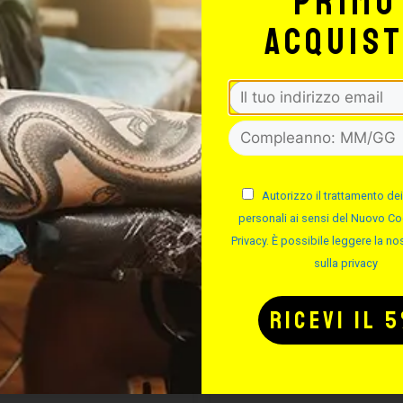
primo
acquis
SSALINGUA IN
FLACONI PO
LEGNO
COLORE
Autorizzo il trattamento dei
personali ai sensi del Nuovo Co
Privacy. È possibile leggere la nos
Cod.
Cod.
sulla privacy
Disponibile
Disponibile
Da 3.42 €
Da 1.55 