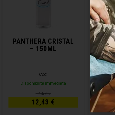
PANTHERA CRISTAL
ABBA
– 150ML
Cod.
Disponibilità immediata
14,63
€
12,43
€