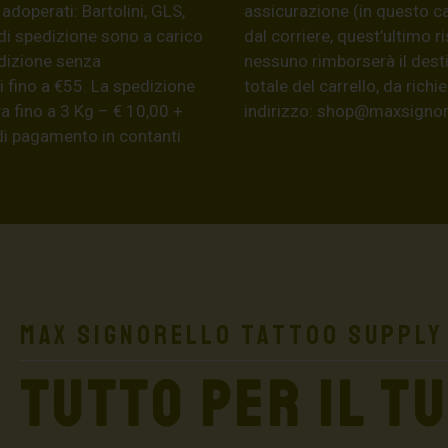
 adoperati: Bartolini, GLS,
assicurazione (in questo c
di spedizione sono a carico
dal corriere, quest’ultimo r
edizione senza
nessuno rimborserà il desti
 fino a €55. La spedizione
totale del carrello, da ric
a fino a 3 Kg – € 10,00 +
indirizzo:
shop@maxsignore
 di pagamento in contanti
Max Signorello Tattoo Supply
TUTTO PER IL T