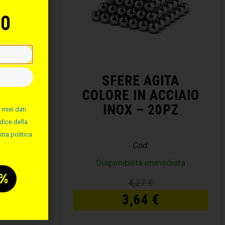
to
RTA
SFERE AGITA
COLORE IN ACCIAIO
INOX – 20PZ
 miei dati
dice della
tra politica
Cod.
Disponibilità immediata
€
4,27
€
3,64
€