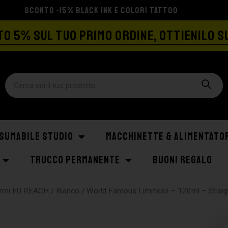
SPEDIZIONE GRATIS A PARTIRE DA €129
O 5% SUL TUO PRIMO ORDINE, OTTIENILO S
SUMABILE STUDIO
MACCHINETTE & ALIMENTATO
TRUCCO PERMANENTE
BUONI REGALO
formi EU REACH
/
Bianco
/ World Famous Limitless – 120ml – Straig