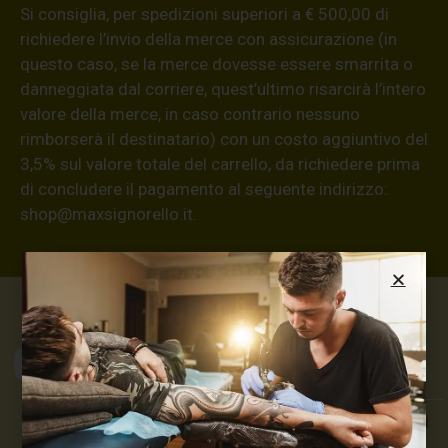
Si consiglia, per spedizioni superiori a € 500,00 di
richiedere l’invio della merce con assicurazione (in
questo caso, se la merce dovesse essere smarrita o
danneggiata dal corriere, quest’ultimo risarcirà l’intero
valore della merce, in caso contrario nessuno
rimborserà il destinatario) con un costo aggiuntivo del
3,5% sul valore totale del carrello, da richiedere prima
di concludere il pagamento al seguente indirizzo:
shop@maxsignorello.it
.
Max Signorello
Tattoo Supply
TUTTO PER IL TUO