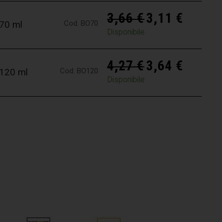
3,66
€
3,11
€
Cod. BO70
 70 ml
Disponibile
4,27
€
3,64
€
Cod. BO120
 120 ml
Disponibile