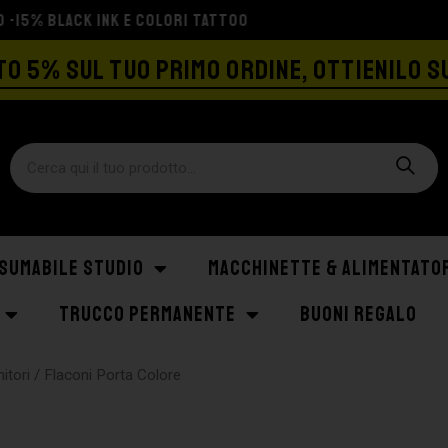
SPEDIZIONE GRATIS A PARTIRE DA €129
O 5% SUL TUO PRIMO ORDINE, OTTIENILO S
SUMABILE STUDIO
MACCHINETTE & ALIMENTATO
TRUCCO PERMANENTE
BUONI REGALO
itori
/ Flaconi Porta Colore