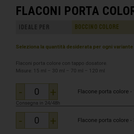
FLACONI PORTA COLO
Boccino colore
Ideale per
Seleziona la quantità desiderata per ogni variante e 
Flaconi porta colore con tappo dosatore.
Misure: 15 ml – 30 ml – 70 ml – 120 ml
-
+
Flacone porta colore -
Consegna in 24/48h
Consegna in 24/48h
Consegna in 24/48h
Consegna in 24/48h
-
+
Flacone porta colore -