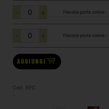
-
+
Flacone porta colore -
-
+
Flacone porta colore -
AGGIUNGI
Cod. BPC
–