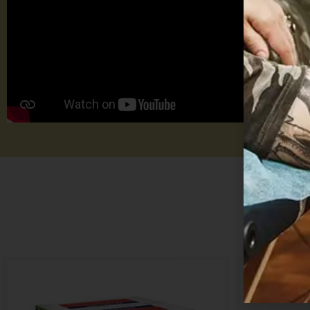
TU
TA