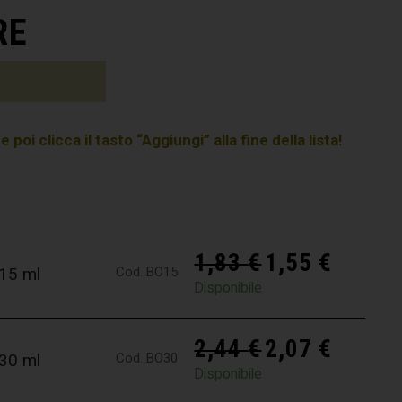
RE
poi clicca il tasto “Aggiungi” alla fine della lista!
1,83
€
1,55
€
Cod. BO15
 15 ml
Disponibile
2,44
€
2,07
€
Cod. BO30
 30 ml
Disponibile