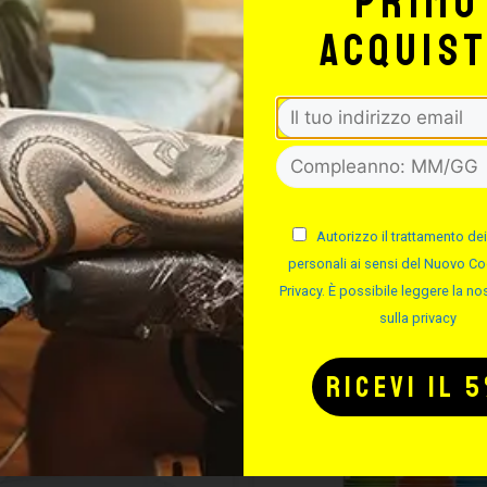
primo
acquis
TTO PER IL TUO
TTOO STUDIO
Autorizzo il trattamento dei
personali ai sensi del Nuovo Co
Privacy. È possibile leggere la nos
Potrebbe interessarti anche
sulla privacy