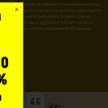
 superiori a € 500,00 di richiedere l’invio della merce con
aso, se la merce dovesse essere smarrita o danneggiata
i
isarcirà l’intero valore della merce, in caso contrario
natario) con un costo aggiuntivo del 3,5% sul valore
o
hiedere prima di concludere il pagamento al seguente
llo.it
.
to
%
o