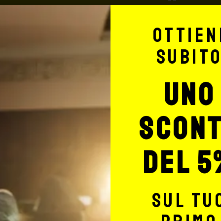
Si consiglia, per spedizioni
ail
assicurazione (in questo c
Ottien
ne.
dal corriere, quest’ultimo r
edete
nessuno rimborserà il desti
subit
totale del carrello, da ric
 viene inviata tramite
indirizzo:
shop@maxsignore
uno
 compresa) per ordini fino
scon
55: € 5,90 + iva fino a 3 Kg
a consegna ha un
del 5
sul tu
Signorello Tattoo Supply