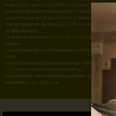
evasi il primo giorno lavorativo successivo.
Una volta che il pacco sarà spedito ti manderemo una em
ed un sms con un link per tracciare la spedizione dell’ordi
Corrieri adoperati: Bartolini, GLS, TNT o il vostro se poss
un abbonamento.
Le spese di spedizione sono a carico del cliente; la merce
corriere.
La spedizione senza contrassegno a partire da €8,20 (iva
a €55.
La spedizione senza contrassegno per ordini superiori a €
– € 10,00 + iva oltre i 3 Kg e fino a 8 Kg.
La spedizione con modalità di pagamento in contanti all
supplemento di € 5,00 + iva.
Max 