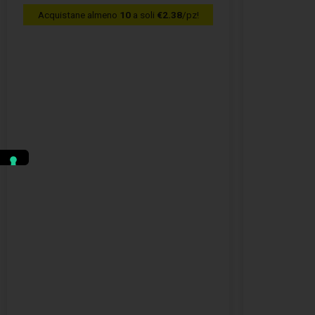
Acquistane almeno
10
a soli
€2.38
/pz!