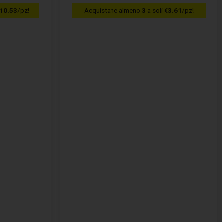
10.53
/pz!
Acquistane almeno
3
a soli
€3.61
/pz!