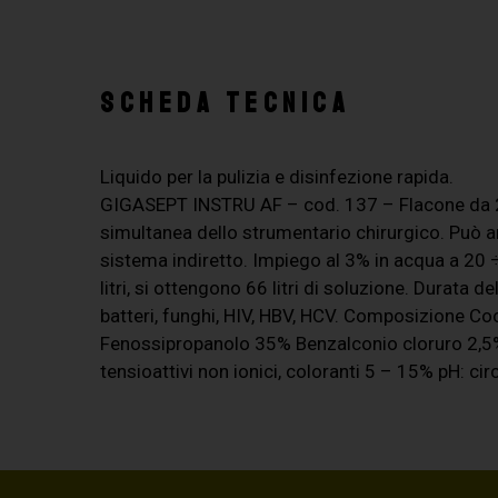
SCHEDA TECNICA
Liquido per la pulizia e disinfezione rapida.
GIGASEPT INSTRU AF – cod. 137 – Flacone da 2 li
simultanea dello strumentario chirurgico. Può a
sistema indiretto. Impiego al 3% in acqua a 20 
litri, si ottengono 66 litri di soluzione. Durata d
batteri, funghi, HIV, HBV, HCV. Composizione 
Fenossipropanolo 35% Benzalconio cloruro 2,5% I
tensioattivi non ionici, coloranti 5 – 15% pH: cir