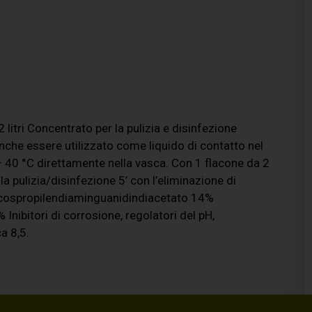
tri Concentrato per la pulizia e disinfezione
nche essere utilizzato come liquido di contatto nel
÷ 40 °C direttamente nella vasca. Con 1 flacone da 2
ella pulizia/disinfezione 5’ con l’eliminazione di
Cocospropilendiaminguanidindiacetato 14%
nibitori di corrosione, regolatori del pH,
ca 8,5.