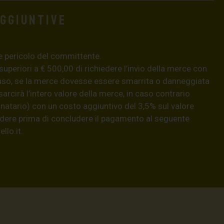
aggiuntive
e pericolo del committente.
 superiori a € 500,00 di richiedere l’invio della merce con
aso, se la merce dovesse essere smarrita o danneggiata
isarcirà l’intero valore della merce, in caso contrario
natario) con un costo aggiuntivo del 3,5% sul valore
hiedere prima di concludere il pagamento al seguente
llo.it
.