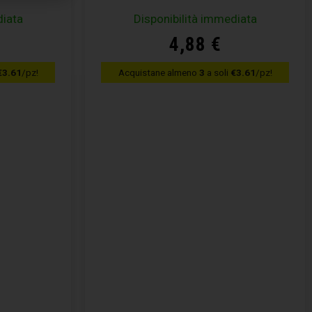
diata
Disponibilità immediata
4,88
€
€3.61
/pz!
Acquistane almeno
3
a soli
€3.61
/pz!