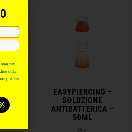
to
 miei dati
dice della
tra politica
NG –
EASYPIERCING –
ALINA
SOLUZIONE
ANTIBATTERICA –
50ML
Cod.