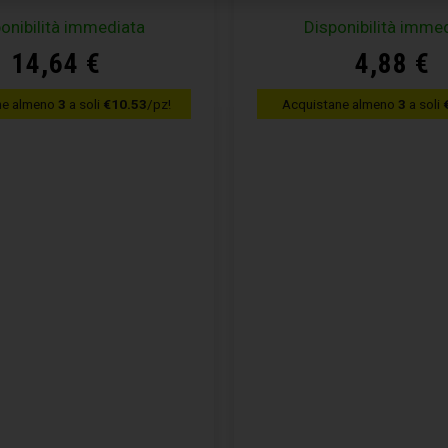
onibilità immediata
Disponibilità imme
14,64
€
4,88
€
ne almeno
3
a soli
€10.53
/pz!
Acquistane almeno
3
a soli