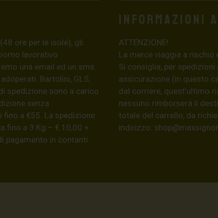
Informazioni 
8 ore per le isole), gli
ATTENZIONE!
giorno lavorativo
La merce viaggia a rischio 
eremo una email ed un sms
Si consiglia, per spedizioni
 adoperati: Bartolini, GLS,
assicurazione (in questo c
di spedizione sono a carico
dal corriere, quest’ultimo r
edizione senza
nessuno rimborserà il desti
 fino a €55. La spedizione
totale del carrello, da ric
a fino a 3 Kg – € 10,00 +
indirizzo:
shop@maxsignore
 di pagamento in contanti