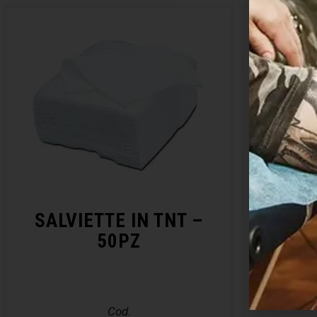
SALVIETTE IN TNT –
KIT 
50PZ
– E
Cod.