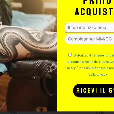
primo
acquis
Autorizzo il trattamento dei
personali ai sensi del Nuovo Co
Privacy. È possibile leggere la nos
sulla privacy
CURA PIERCING
EASYPIERCI
ASYPIERCING
SOLUZIONE S
– 50ML
Cod.
Cod.