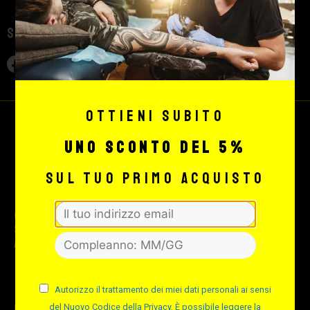
Seguici sui social
Ottieni subito
uno sconto del 5%
sul tuo primo acquisto
© 2026 Max Signorello Tattoo
supply srl.
All rights reserved.
Autorizzo il trattamento dei miei dati personali ai sensi
P.IVA e C.F. e Reg. Imprese 02189670991
del Nuovo Codice della Privacy. È possibile leggere la