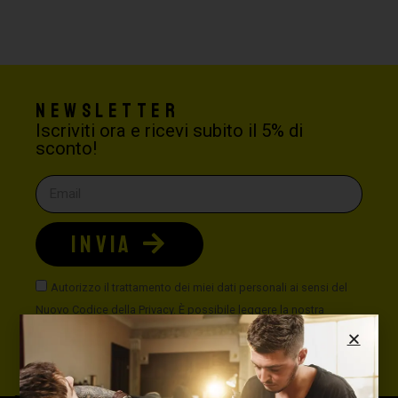
Newsletter
Iscriviti ora e ricevi subito il 5% di
sconto!
INVIA
Autorizzo il trattamento dei miei dati personali ai sensi del
Nuovo Codice della Privacy. È possibile leggere la nostra
politica sulla privacy