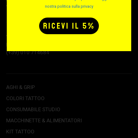
VAT number: IT02189670991
nostra politica sulla privacy
Via Albisola 31 – 16162 Genova GE
Per info e assistenza telefonica:
(+39) 010 714684
AGHI & GRIP
COLORI TATTOO
CONSUMABILE STUDIO
MACCHINETTE & ALIMENTATORI
KIT TATTOO