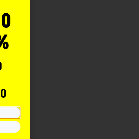
to
%
o
to