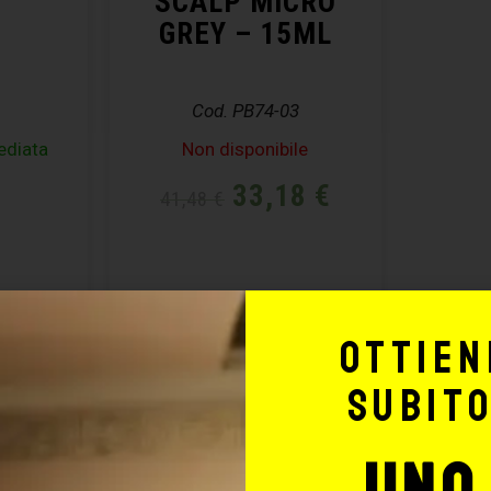
SCALP MICRO
GREY – 15ML
Cod. PB74-03
ediata
Non disponibile
€
33,18
€
41,48
€
Ottien
subit
uno