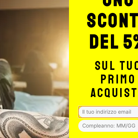
scon
del 5
sul tu
primo
acquis