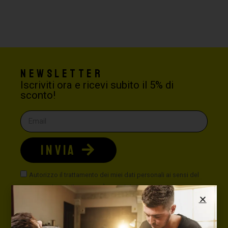
Newsletter
Iscriviti ora e ricevi subito il 5% di
sconto!
INVIA
Autorizzo il trattamento dei miei dati personali ai sensi del
Nuovo Codice della Privacy. È possibile leggere la nostra
politica sulla privacy