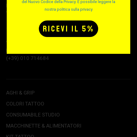
del Nuovo Codice della Privacy. È possibile leggere la
P.IVA e C.F. e Reg. Imprese 02189670991
nostra politica sulla privacy
VAT number: IT02189670991
Via Albisola 31 – 16162 Genova GE
Per info e assistenza telefonica:
(+39) 010 714684
AGHI & GRIP
COLORI TATTOO
CONSUMABILE STUDIO
MACCHINETTE & ALIMENTATORI
KIT TATTOO