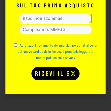
sul tuo primo acquisto
ELASTICI PER THOR
ROTARY TATTOO MACHINE
– 200PZ
Cod. EL202
Disponibilità immediata
Autorizzo il trattamento dei miei dati personali ai sensi
3,60
€
del Nuovo Codice della Privacy. È possibile leggere la
nostra politica sulla privacy
AGGIUNGI