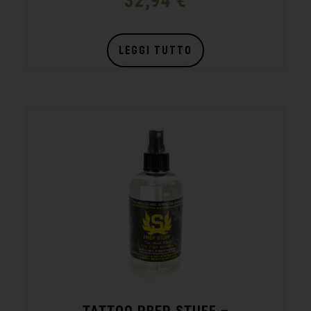
32,94
€
LEGGI TUTTO
TATTOO PREP STUFF –