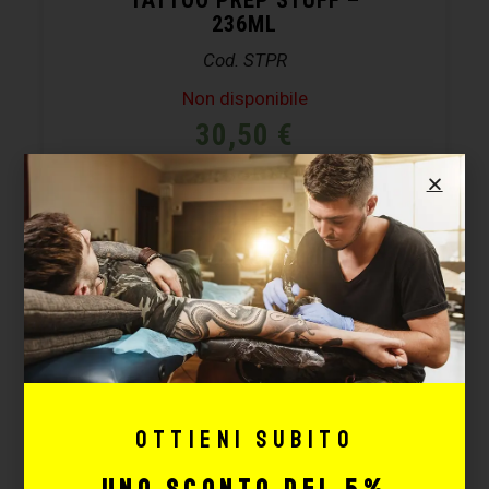
236ML
Cod. STPR
Non disponibile
30,50
€
LEGGI TUTTO
Ottieni subito