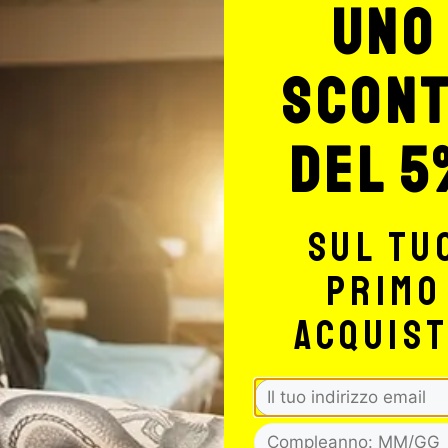
uno
scon
del 5
 di sconto!
A
sul tu
primo
dice della Privacy. È possibile
acquis