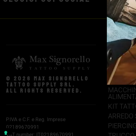
AGHI & G
COLORI 
© 2026 Max Signorello
CONSUMA
Tattoo supply srl.
MACCHIN
All rights reserved.
ALIMENT
KIT TAT
ARREDO 
P.IVA e C.F. e Reg. Imprese
PIERCIN
02189670991
VAT number: IT02189670991
TRUCCO