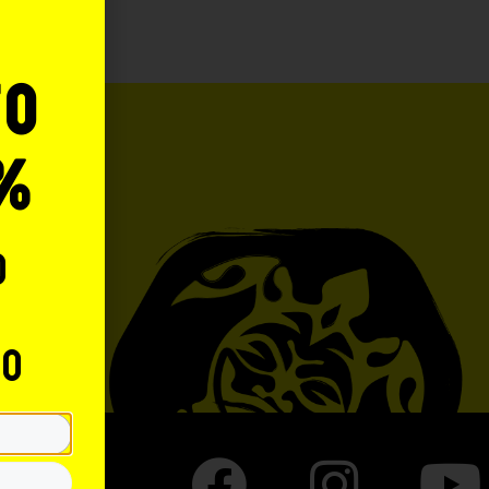
to
%
o
to