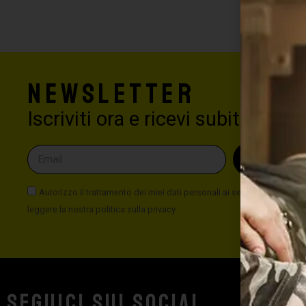
Newsletter
Iscriviti ora e ricevi subito il 5%
INVI
Autorizzo il trattamento dei miei dati personali ai sensi del Nuovo Co
leggere la nostra politica sulla privacy
Seguici sui social