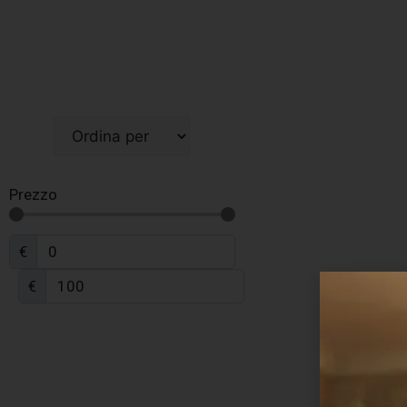
Prezzo
€
€