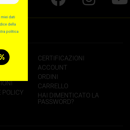
 miei dati
dice della
tra politica
CERTIFICAZIONI
ACCOUNT
NSEGNA
ORDINI
IONI
CARRELLO
E POLICY
HAI DIMENTICATO LA
PASSWORD?