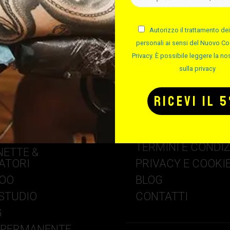
Autorizzo il trattamento dei
personali ai sensi del Nuovo Co
Privacy. È possibile leggere la nos
sulla privacy
RIP
FAQ – DOMANDE
FREQUENTI
TATTOO
SPEDIZIONE E CO
BILE STUDIO
TERMINI E CONDIZ
ETTE &
ATORI
PRIVACY E COOKI
TOO
BLOG
STUDIO
CONTATTI
G
 PERMANENTE