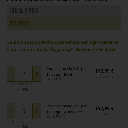
Ideale per
Studio
Seleziona la quantità desiderata per ogni variante
e poi clicca il tasto “Aggiungi” alla fine della lista!
Poggia braccio XXL per
197,99
€
-
+
Tatuaggi - Black
Disponibile
Cod. SUP6-BK
Consegna in
24/48h
Poggia braccio XXL per
197,99
€
-
+
Tatuaggi - Army Green
Disponibile
Cod. SUP6-AG
Consegna in
24/48h