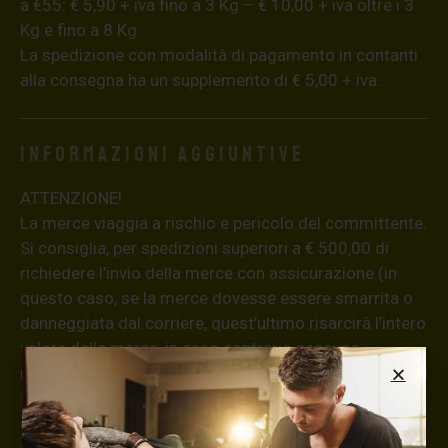
a €55: € 5,90 + iva fino a 3 Kg – € 10,00 + iva oltre i 3
Kg e fino a 8 Kg.
La spedizione con modalità di pagamento in contanti
alla consegna ha un supplemento di € 5,00 + iva.
Informazioni aggiuntive
ATTENZIONE!
La merce viaggia a rischio e pericolo del committente.
Si consiglia, per spedizioni superiori a € 500,00 di
richiedere l’invio della merce con assicurazione (in
questo caso, se la merce dovesse essere smarrita o
danneggiata dal corriere, quest’ultimo risarcirà l’intero
valore della merce, in caso contrario nessuno
rimborserà il destinatario) con un costo aggiuntivo del
3,5% sul valore totale del carrello, da richiedere prima
di concludere il pagamento al seguente indirizzo:
shop@maxsignorello.it
.