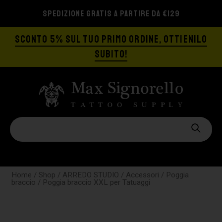
SPEDIZIONE GRATIS A PARTIRE DA €129
SCONTO 5% SUL TUO PRIMO ORDINE, OTTIENILO
SUBITO!
Home
/
Shop
/
ARREDO STUDIO
/
Accessori
/
Poggia
braccio
/ Poggia braccio XXL per Tatuaggi