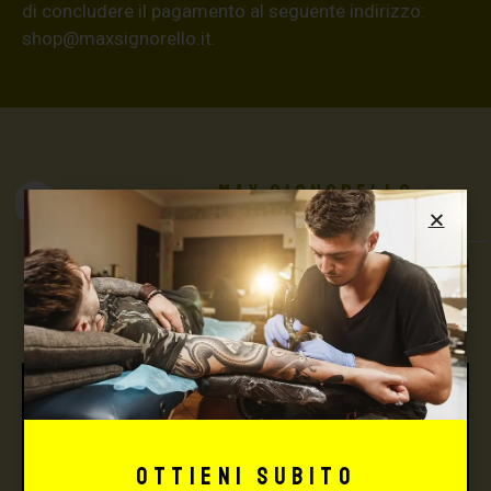
di concludere il pagamento al seguente indirizzo:
shop@maxsignorello.it
.
Max Signorello
Tattoo Supply
TUTTO PER IL TUO
TATTOO STUDIO
Ottieni subito