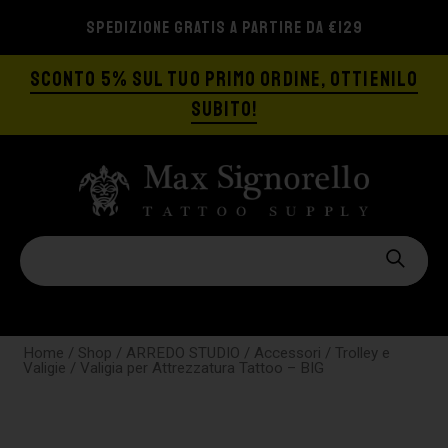
SPEDIZIONE GRATIS A PARTIRE DA €129
SCONTO 5% SUL TUO PRIMO ORDINE, OTTIENILO
SUBITO!
Home
/
Shop
/
ARREDO STUDIO
/
Accessori
/
Trolley e
Valigie
/ Valigia per Attrezzatura Tattoo – BIG