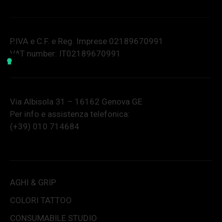
P.IVA e C.F. e Reg. Imprese 02189670991
VAT number: IT02189670991
Via Albisola 31 – 16162 Genova GE
Per info e assistenza telefonica:
(+39) 010 714684
AGHI & GRIP
COLORI TATTOO
CONSUMABILE STUDIO