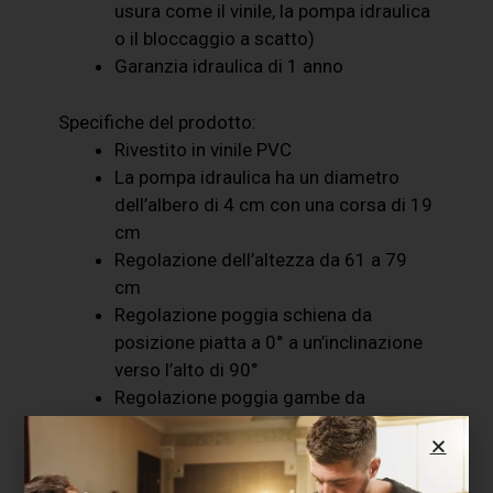
usura come il vinile, la pompa idraulica
o il bloccaggio a scatto)
Garanzia idraulica di 1 anno
Specifiche del prodotto:
Rivestito in vinile PVC
La pompa idraulica ha un diametro
dell’albero di 4 cm con una corsa di 19
cm
Regolazione dell’altezza da 61 a 79
cm
Regolazione poggia schiena da
posizione piatta a 0° a un’inclinazione
verso l’alto di 90°
Regolazione poggia gambe da
posizione piatta a 0° a un’inclinazione
verso il basso di 90°
Ruota in direzione orizzontale e si