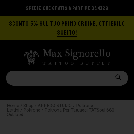
SPEDIZIONE GRATIS A PARTIRE DA €129
SCONTO 5% SUL TUO PRIMO ORDINE, OTTIENILO
SUBITO!
Home
/
Shop
/
ARREDO STUDIO
/
Poltrone -
Lettini
/
Poltrone
/ Poltrona Per Tatuaggi TATSoul 680 –
Oxblood