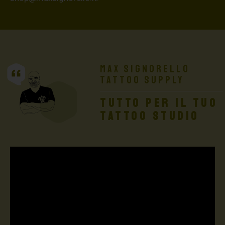
Max Signorello
Tattoo Supply
TUTTO PER IL TUO
TATTOO STUDIO