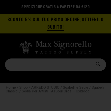
SPEDIZIONE GRATIS A PARTIRE DA €129
SCONTO 5% SUL TUO PRIMO ORDINE, OTTIENILO
SUBITO!
Home
/
Shop
/
ARREDO STUDIO
/
Sgabelli e Sedie
/
Sgabelli
Classici
/ Sedia Per Artisti TATSoul Oros – Oxblood