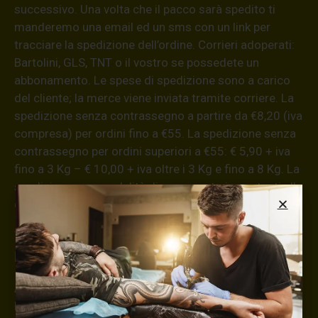
successivo. Una volta che il pacco sarà spedito ti
manderemo una email ed un sms con un link per
tracciare la spedizione dell’ordine. Corrieri adoperati:
Bartolini, GLS, TNT o il vostro se possedete un
abbonamento. Le spese di spedizione sono a carico
del cliente; la merce viene inviata tramite corriere. La
spedizione senza contrassegno a partire da €8,20 (iva
compresa) per ordini fino a €55. La spedizione senza
contrassegno per ordini superiori a €55: € 5,90 + iva
fino a 3 Kg – € 10,00 + iva oltre i 3 Kg e fino a 8 Kg. La
spedizione con modalità di pagamento in contanti alla
consegna ha un supplemento di € 5,00 + iva.
Informazioni aggiuntive
ATTENZIONE!
La merce viaggia a rischio e pericolo del committente.