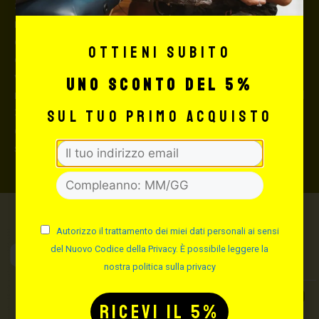
Si consiglia, per spedizioni superiori a € 500,00 di
richiedere l’invio della merce con assicurazione (in
questo caso, se la merce dovesse essere smarrita o
Ottieni subito
danneggiata dal corriere, quest’ultimo risarcirà l’intero
valore della merce, in caso contrario nessuno
uno sconto del 5%
rimborserà il destinatario) con un costo aggiuntivo del
3,5% sul valore totale del carrello, da richiedere prima
sul tuo primo acquisto
di concludere il pagamento al seguente indirizzo:
shop@maxsignorello.it
.
Autorizzo il trattamento dei miei dati personali ai sensi
Max Signorello
del Nuovo Codice della Privacy. È possibile leggere la
Tattoo Supply
nostra politica sulla privacy
TUTTO PER IL TUO
TATTOO STUDIO