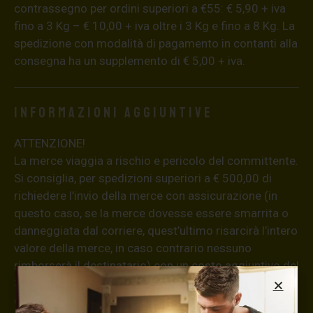
contrassegno per ordini superiori a €55: € 5,90 + iva
fino a 3 Kg – € 10,00 + iva oltre i 3 Kg e fino a 8 Kg. La
spedizione con modalità di pagamento in contanti alla
consegna ha un supplemento di € 5,00 + iva.
Informazioni aggiuntive
ATTENZIONE!
La merce viaggia a rischio e pericolo del committente.
Si consiglia, per spedizioni superiori a € 500,00 di
richiedere l’invio della merce con assicurazione (in
questo caso, se la merce dovesse essere smarrita o
danneggiata dal corriere, quest’ultimo risarcirà l’intero
valore della merce, in caso contrario nessuno
rimborserà il destinatario) con un costo aggiuntivo del
3,5% sul valore totale del carrello, da richiedere prima
di concludere il pagamento al seguente indirizzo: