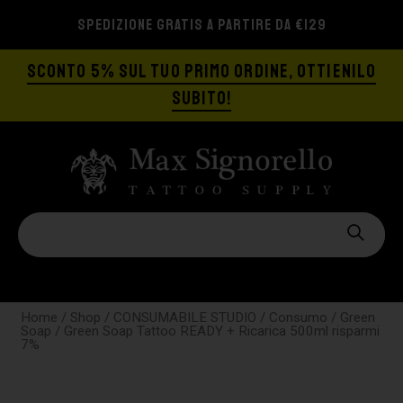
SPEDIZIONE GRATIS A PARTIRE DA €129
SCONTO 5% SUL TUO PRIMO ORDINE, OTTIENILO
SUBITO!
Home
/
Shop
/
CONSUMABILE STUDIO
/
Consumo
/
Green
Soap
/ Green Soap Tattoo READY + Ricarica 500ml risparmi
7%