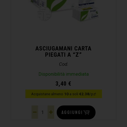
ASCIUGAMANI CARTA
PIEGATI A “Z”
Cod.
Disponibilità immediata
3,40
€
Acquistane almeno
10
a soli
€2.38
/pz!
AGGIUNGI