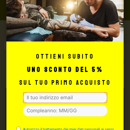
shop@maxsignorello.it
.
Max Signorello
Tattoo Supply
Ottieni subito
TUTTO PER IL TUO
uno sconto del 5%
TATTOO STUDIO
sul tuo primo acquisto
Autorizzo il trattamento dei miei dati personali ai sensi