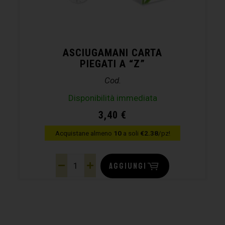
ASCIUGAMANI CARTA
PIEGATI A “Z”
Cod.
Disponibilità immediata
3,40
€
Acquistane almeno
10
a soli
€2.38
/pz!
AGGIUNGI