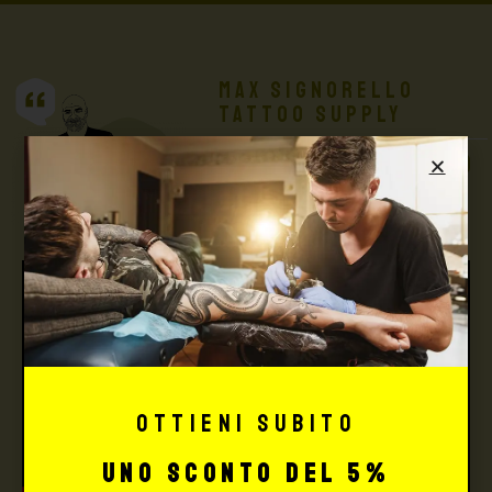
Max Signorello
Tattoo Supply
TUTTO PER IL TUO
TATTOO STUDIO
Ottieni subito
uno sconto del 5%