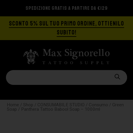
SPEDIZIONE GRATIS A PARTIRE DA €129
SCONTO 5% SUL TUO PRIMO ORDINE, OTTIENILO
SUBITO!
Home
/
Shop
/
CONSUMABILE STUDIO
/
Consumo
/
Green
Soap
/ Panthera Tattoo Babool Soap – 1000ml