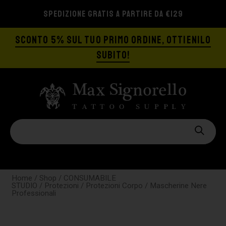
SPEDIZIONE GRATIS A PARTIRE DA €129
SCONTO 5% SUL TUO PRIMO ORDINE, OTTIENILO
SUBITO!
Home
/
Shop
/
CONSUMABILE
STUDIO
/
Protezioni
/
Protezioni Corpo
/ Mascherine Nere
Professionali