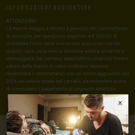
Informazioni aggiuntive
ATTENZIONE!
La merce viaggia a rischio e pericolo del committente.
Si consiglia, per spedizioni superiori a € 500,00 di
richiedere l’invio della merce con assicurazione (in
questo caso, se la merce dovesse essere smarrita o
danneggiata dal corriere, quest’ultimo risarcirà l’intero
valore della merce, in caso contrario nessuno
rimborserà il destinatario) con un costo aggiuntivo del
3,5% sul valore totale del carrello, da richiedere prima
di concludere il pagamento al seguente indirizzo:
shop@maxsignorello.it
.