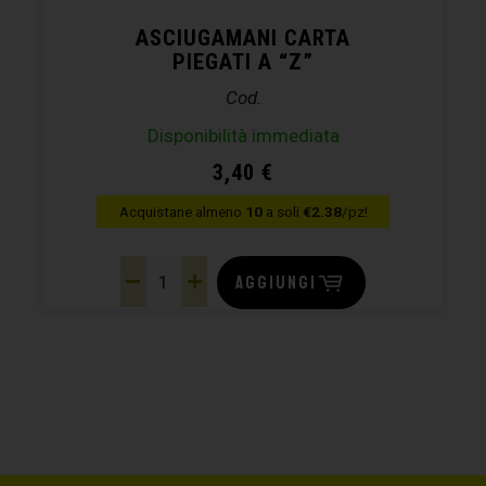
ASCIUGAMANI CARTA
PIEGATI A “Z”
Cod.
Disponibilità immediata
3,40
€
Acquistane almeno
10
a soli
€2.38
/pz!
AGGIUNGI