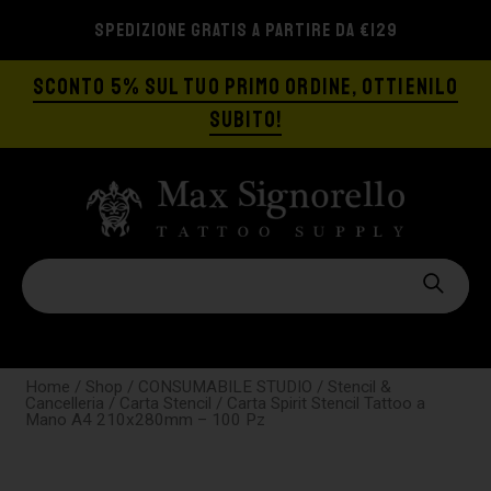
SPEDIZIONE GRATIS A PARTIRE DA €129
SCONTO 5% SUL TUO PRIMO ORDINE, OTTIENILO
SUBITO!
Home
/
Shop
/
CONSUMABILE STUDIO
/
Stencil &
Cancelleria
/
Carta Stencil
/ Carta Spirit Stencil Tattoo a
Mano A4 210x280mm – 100 Pz