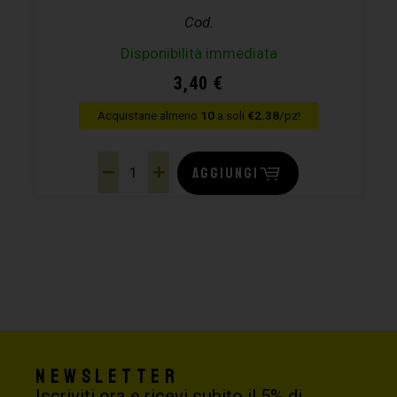
Cod.
Disponibilità immediata
3,40
€
Acquistane almeno
10
a soli
€2.38
/pz!
AGGIUNGI
Newsletter
Iscriviti ora e ricevi subito il 5% di