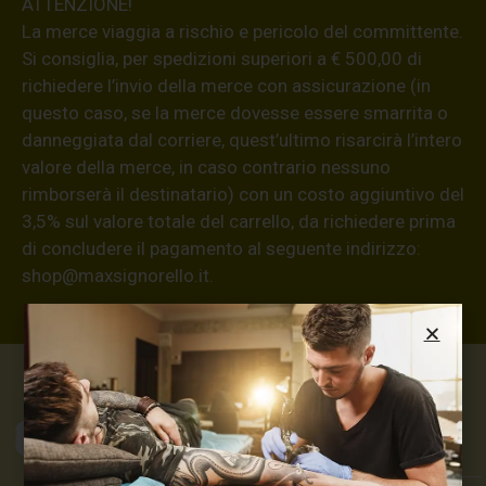
ATTENZIONE!
La merce viaggia a rischio e pericolo del committente.
Si consiglia, per spedizioni superiori a € 500,00 di
richiedere l’invio della merce con assicurazione (in
questo caso, se la merce dovesse essere smarrita o
danneggiata dal corriere, quest’ultimo risarcirà l’intero
valore della merce, in caso contrario nessuno
rimborserà il destinatario) con un costo aggiuntivo del
3,5% sul valore totale del carrello, da richiedere prima
di concludere il pagamento al seguente indirizzo:
shop@maxsignorello.it
.
Max Signorello
Tattoo Supply