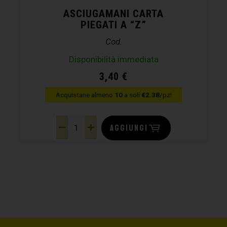
ASCIUGAMANI CARTA
PIEGATI A “Z”
Cod.
Disponibilità immediata
3,40
€
Acquistane almeno
10
a soli
€2.38
/pz!
AGGIUNGI