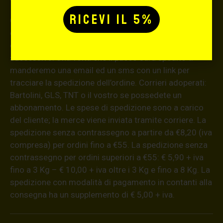
Consegna in 24 ore lavorative dal ricevimento
dell’ordine (48 ore per le isole), gli ordini effettuati nei
giorni festivi verranno evasi il primo giorno lavorativo
successivo. Una volta che il pacco sarà spedito ti
manderemo una email ed un sms con un link per
tracciare la spedizione dell’ordine. Corrieri adoperati:
Bartolini, GLS, TNT o il vostro se possedete un
abbonamento. Le spese di spedizione sono a carico
del cliente; la merce viene inviata tramite corriere. La
spedizione senza contrassegno a partire da €8,20 (iva
compresa) per ordini fino a €55. La spedizione senza
contrassegno per ordini superiori a €55: € 5,90 + iva
fino a 3 Kg – € 10,00 + iva oltre i 3 Kg e fino a 8 Kg. La
spedizione con modalità di pagamento in contanti alla
consegna ha un supplemento di € 5,00 + iva.