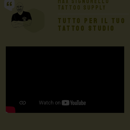
Max Signorello
Tattoo Supply
TUTTO PER IL TUO
TATTOO STUDIO