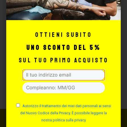
pelle e che dura più a lungo durante il
processo di tatuaggio.
Formato
500 fogli
Ottieni subito
Dimensioni: 21,6 × 27,9 cm (8,5” ×
11”)
uno sconto del 5%
Prodotto negli Stati Uniti
sul tuo primo acquisto
La carta per stencil Proton non è una carta
comune. È uno strumento professionale
progettato per artisti che esigono precisione,
affidabilità e uniformità assoluta in ogni
stampa.
Autorizzo il trattamento dei miei dati personali ai sensi
del Nuovo Codice della Privacy. È possibile leggere la
nostra politica sulla privacy
Spedizione