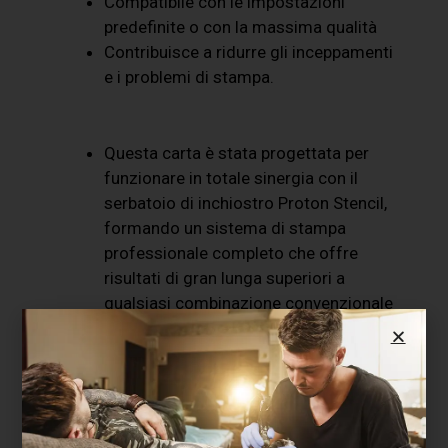
Compatibile con le impostazioni
predefinite o con la massima qualità
Contribuisce a ridurre gli inceppamenti
e i problemi di stampa.
Questa carta è stata progettata per
funzionare in totale sinergia con il
serbatoio di inchiostro Proton Stencil,
formando un sistema di stampa
professionale completo che offre
risultati di gran lunga superiori a
qualsiasi combinazione convenzionale
di inchiostro e carta.
Il risultato è uno stencil più fedele al
disegno originale, più stabile sulla