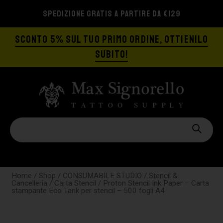
SPEDIZIONE GRATIS A PARTIRE DA €129
SCONTO 5% SUL TUO PRIMO ORDINE, OTTIENILO
SUBITO!
Home
/
Shop
/
CONSUMABILE STUDIO
/
Stencil &
Cancelleria
/
Carta Stencil
/ Proton Stencil Ink Paper – Carta
stampante Eco Tank per stencil – 500 fogli A4