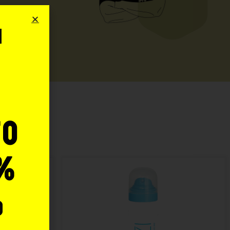
i
o
:
to
%
o