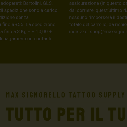
 adoperati: Bartolini, GLS,
assicurazione (in questo c
di spedizione sono a carico
dal corriere, quest’ultimo r
edizione senza
nessuno rimborserà il desti
 fino a €55. La spedizione
totale del carrello, da ric
a fino a 3 Kg – € 10,00 +
indirizzo:
shop@maxsignore
 di pagamento in contanti
Max Signorello Tattoo Supply
TUTTO PER IL T