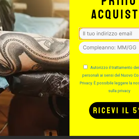
primo
acquis
IETTE IN TNT –
KIT CURA PIE
50PZ
– EASYPIER
Autorizzo il trattamento dei
personali ai sensi del Nuovo Co
Privacy. È possibile leggere la nos
Cod.
Cod.
sulla privacy
Non disponibile
Disponibilità imme
4,27
€
14,64
€
Acquistane almeno
3
a soli
€