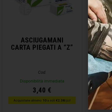
ASCIUGAMANI
SALV
CARTA PIEGATI A “Z”
Cod.
Disponibilità immediata
3,40
€
Acquistane almeno
10
a soli
€2.38
/pz!