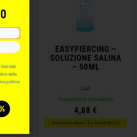
to
RCING
EASYPIERCING –
CING
SOLUZIONE SALINA
– 50ML
 miei dati
dice della
tra politica
Cod.
diata
Disponibilità immediata
4,88
€
10.53
/pz!
Acquistane almeno
3
a soli
€3.61
/pz!