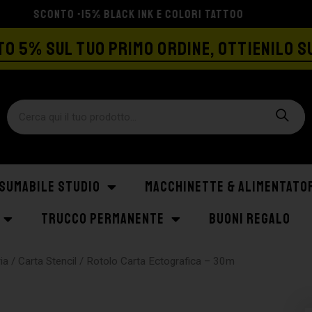
SPEDIZIONE GRATIS A PARTIRE DA €129
O 5% SUL TUO PRIMO ORDINE, OTTIENILO S
SUMABILE STUDIO
MACCHINETTE & ALIMENTATO
TRUCCO PERMANENTE
BUONI REGALO
ia
/
Carta Stencil
/ Rotolo Carta Ectografica – 30m