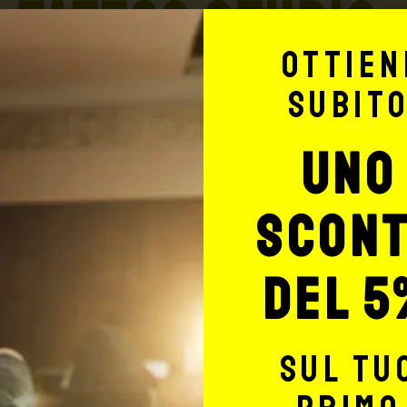
TATTOO STUDIO
Ottien
subit
uno
Potrebbe interessarti anche
scon
del 5
sul tu