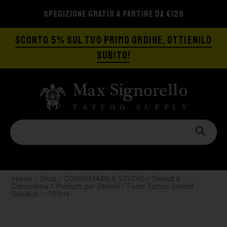
SPEDIZIONE GRATIS A PARTIRE DA €129
SCONTO 5% SUL TUO PRIMO ORDINE, OTTIENILO
SUBITO!
Home
/
Shop
/
CONSUMABILE STUDIO
/
Stencil &
Cancelleria
/
Prodotti per Stencil
/ Forte Tattoo Stencil
Solution – 100ml