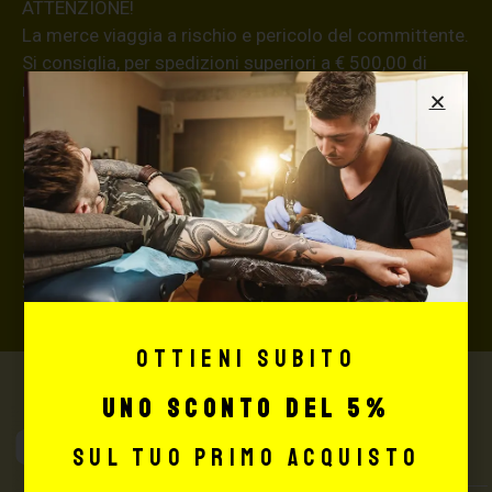
ATTENZIONE!
La merce viaggia a rischio e pericolo del committente.
Si consiglia, per spedizioni superiori a € 500,00 di
richiedere l’invio della merce con assicurazione (in
questo caso, se la merce dovesse essere smarrita o
danneggiata dal corriere, quest’ultimo risarcirà l’intero
valore della merce, in caso contrario nessuno
rimborserà il destinatario) con un costo aggiuntivo del
3,5% sul valore totale del carrello, da richiedere prima
di concludere il pagamento al seguente indirizzo:
shop@maxsignorello.it
.
Ottieni subito
uno sconto del 5%
Max Signorello
sul tuo primo acquisto
Tattoo Supply