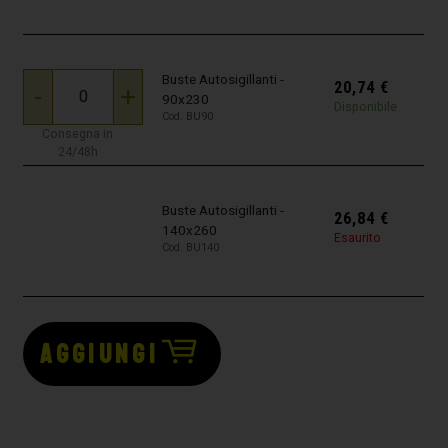
Buste Autosigillanti -
20,74
€
-
+
90x230
Disponibile
Cod. BU90
Consegna in
24/48h
Buste Autosigillanti -
26,84
€
140x260
Esaurito
Cod. BU140
AGGIUNGI