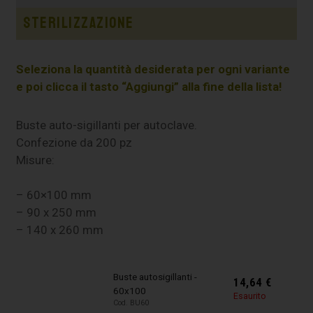
Sterilizzazione
Seleziona la quantità desiderata per ogni variante
e poi clicca il tasto “Aggiungi” alla fine della lista!
Buste auto-sigillanti per autoclave.
Confezione da 200 pz
Misure:
– 60×100 mm
– 90 x 250 mm
– 140 x 260 mm
Buste autosigillanti -
14,64
€
60x100
Esaurito
Cod. BU60