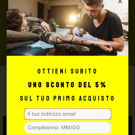
questo caso, se la merce dovesse essere smarrita o
danneggiata dal corriere, quest’ultimo risarcirà l’intero
valore della merce, in caso contrario nessuno
rimborserà il destinatario) con un costo aggiuntivo del
3,5% sul valore totale del carrello, da richiedere prima
di concludere il pagamento al seguente indirizzo:
shop@maxsignorello.it
.
Ottieni subito
Max Signorello Tattoo
uno sconto del 5%
Supply
sul tuo primo acquisto
TUTTO PER IL TUO
TATTOO STUDIO