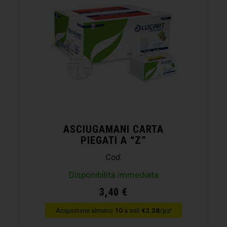
ASCIUGAMANI CARTA
PIEGATI A “Z”
Cod.
Disponibilità immediata
3,40
€
Acquistane almeno
10
a soli
€2.38
/pz!