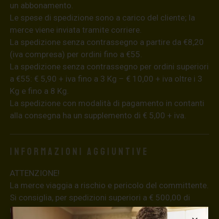
un abbonamento.
Le spese di spedizione sono a carico del cliente; la
merce viene inviata tramite corriere.
La spedizione senza contrassegno a partire da €8,20
(iva compresa) per ordini fino a €55.
La spedizione senza contrassegno per ordini superiori
a €55: € 5,90 + iva fino a 3 Kg – € 10,00 + iva oltre i 3
Kg e fino a 8 Kg.
La spedizione con modalità di pagamento in contanti
alla consegna ha un supplemento di € 5,00 + iva.
Informazioni aggiuntive
ATTENZIONE!
La merce viaggia a rischio e pericolo del committente.
Si consiglia, per spedizioni superiori a € 500,00 di
richiedere l’invio della merce con assicurazione (in