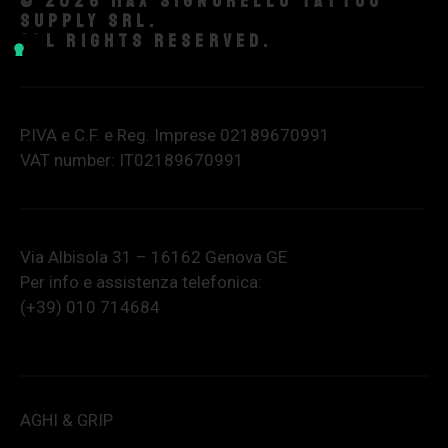
© 2026 Max Signorello Tattoo
supply srl.
All rights reserved.
P.IVA e C.F. e Reg. Imprese 02189670991
VAT number: IT02189670991
Via Albisola 31 – 16162 Genova GE
Per info e assistenza telefonica:
(+39) 010 714684
AGHI & GRIP