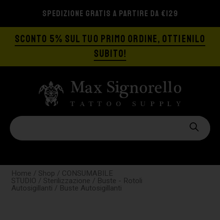
SPEDIZIONE GRATIS A PARTIRE DA €129
SCONTO 5% SUL TUO PRIMO ORDINE, OTTIENILO
SUBITO!
Home
/
Shop
/
CONSUMABILE
STUDIO
/
Sterilizzazione
/
Buste - Rotoli
Autosigillanti
/ Buste Autosigillanti