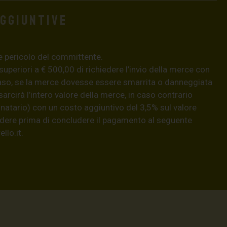
aggiuntive
e pericolo del committente.
 superiori a € 500,00 di richiedere l’invio della merce con
aso, se la merce dovesse essere smarrita o danneggiata
isarcirà l’intero valore della merce, in caso contrario
natario) con un costo aggiuntivo del 3,5% sul valore
hiedere prima di concludere il pagamento al seguente
llo.it
.