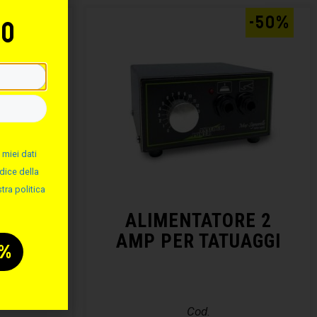
-50%
-50%
to
 miei dati
dice della
tra politica
MINIO
ALIMENTATORE 2
AMP PER TATUAGGI
Cod.