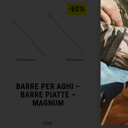
-50%
BARRE PER AGHI –
DI
BARRE PIATTE –
MAGNUM
Cod.