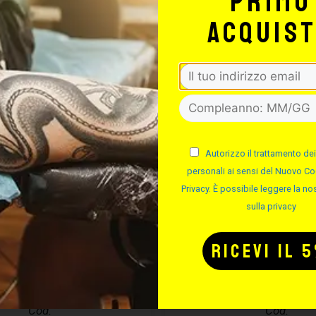
primo
-50%
acquis
Autorizzo il trattamento dei
personali ai sensi del Nuovo Co
Privacy. È possibile leggere la nos
sulla privacy
MA ASSEMBLA
DIMA IN ALLU
AGHI
Cod.
Cod.