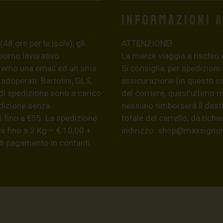
Informazioni 
8 ore per le isole), gli
ATTENZIONE!
giorno lavorativo
La merce viaggia a rischio 
eremo una email ed un sms
Si consiglia, per spedizioni
 adoperati: Bartolini, GLS,
assicurazione (in questo c
di spedizione sono a carico
dal corriere, quest’ultimo r
edizione senza
nessuno rimborserà il desti
 fino a €55. La spedizione
totale del carrello, da ric
a fino a 3 Kg – € 10,00 +
indirizzo:
shop@maxsignore
 di pagamento in contanti