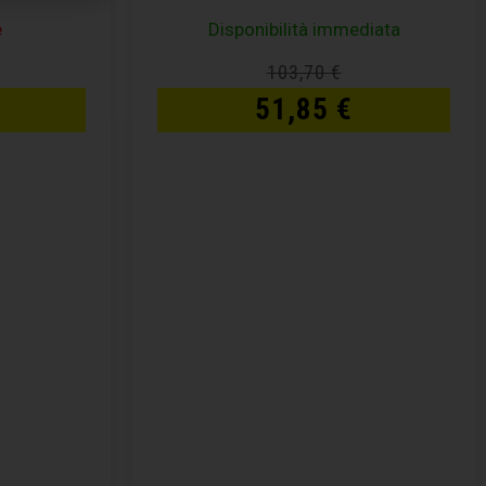
e
Disponibilità immediata
103,70
€
51,85
€