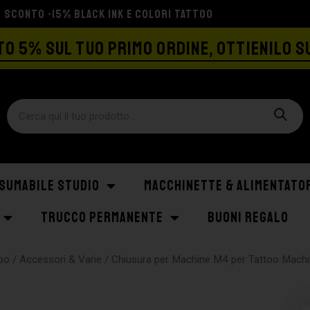
SPEDIZIONE GRATIS A PARTIRE DA €129
O 5% SUL TUO PRIMO ORDINE, OTTIENILO S
SUMABILE STUDIO
MACCHINETTE & ALIMENTATO
TRUCCO PERMANENTE
BUONI REGALO
oo
/
Accessori & Varie
/ Chiusura per Machine M4 per Tattoo Mach