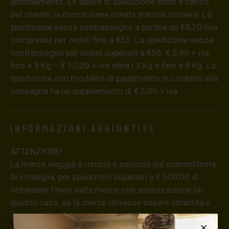
abbonamento. Le spese di spedizione sono a carico
del cliente; la merce viene inviata tramite corriere. La
spedizione senza contrassegno a partire da €8,20 (iva
compresa) per ordini fino a €55. La spedizione senza
contrassegno per ordini superiori a €55: € 5,90 + iva
fino a 3 Kg – € 10,00 + iva oltre i 3 Kg e fino a 8 Kg. La
spedizione con modalità di pagamento in contanti alla
consegna ha un supplemento di € 5,00 + iva.
Informazioni aggiuntive
ATTENZIONE!
La merce viaggia a rischio e pericolo del committente.
Si consiglia, per spedizioni superiori a € 500,00 di
richiedere l’invio della merce con assicurazione (in
questo caso, se la merce dovesse essere smarrita o
danneggiata dal corriere, quest’ultimo risarcirà l’intero
valore della merce, in caso contrario nessuno