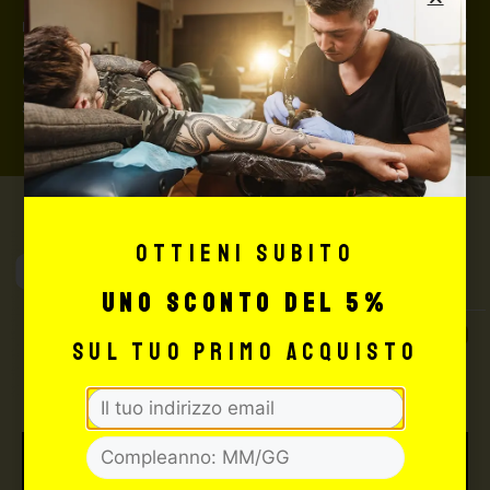
rimborserà il destinatario) con un costo aggiuntivo del
3,5% sul valore totale del carrello, da richiedere prima
di concludere il pagamento al seguente indirizzo:
shop@maxsignorello.it
.
Ottieni subito
Max Signorello
Tattoo Supply
uno sconto del 5%
TUTTO PER IL TUO
sul tuo primo acquisto
TATTOO STUDIO