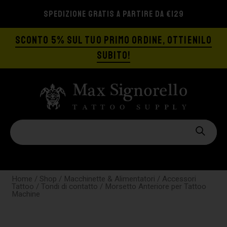
SPEDIZIONE GRATIS A PARTIRE DA €129
SCONTO 5% SUL TUO PRIMO ORDINE, OTTIENILO
SUBITO!
Home
/
Shop
/
Macchinette & Alimentatori
/
Accessori
Tattoo
/
Tondi di contatto
/ Morsetto Anteriore per Tattoo
Machine