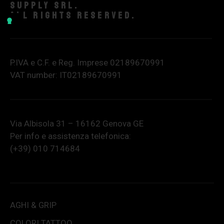
supply srl.
All rights reserved.
P.IVA e C.F. e Reg. Imprese 02189670991
VAT number: IT02189670991
Via Albisola 31 – 16162 Genova GE
Per info e assistenza telefonica:
(+39) 010 714684
AGHI & GRIP
COLORI TATTOO