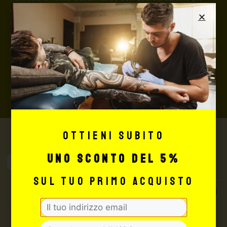
questo caso, se la merce dovesse essere smarrita o
danneggiata dal corriere, quest’ultimo risarcirà l’intero
valore della merce, in caso contrario nessuno
rimborserà il destinatario) con un costo aggiuntivo del
3,5% sul valore totale del carrello, da richiedere prima
di concludere il pagamento al seguente indirizzo:
shop@maxsignorello.it
.
Ottieni subito
uno sconto del 5%
Max Signorello
Tattoo Supply
sul tuo primo acquisto
TUTTO PER IL TUO
TATTOO STUDIO