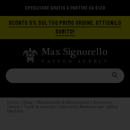
SPEDIZIONE GRATIS A PARTIRE DA €129
SCONTO 5% SUL TUO PRIMO ORDINE, OTTIENILO
SUBITO!
Home
/
Shop
/
Macchinette & Alimentatori
/
Accessori
Tattoo
/
Tondi di contatto
/ Morsetto Anteriore per Tattoo
Machine