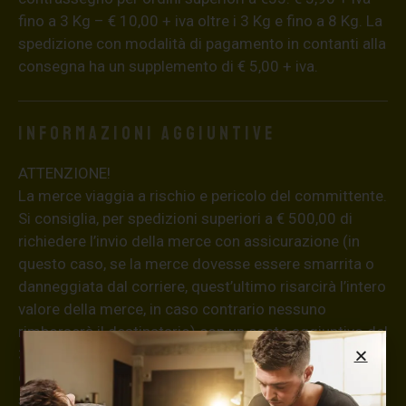
fino a 3 Kg – € 10,00 + iva oltre i 3 Kg e fino a 8 Kg. La
spedizione con modalità di pagamento in contanti alla
consegna ha un supplemento di € 5,00 + iva.
Informazioni aggiuntive
ATTENZIONE!
La merce viaggia a rischio e pericolo del committente.
Si consiglia, per spedizioni superiori a € 500,00 di
richiedere l’invio della merce con assicurazione (in
questo caso, se la merce dovesse essere smarrita o
danneggiata dal corriere, quest’ultimo risarcirà l’intero
valore della merce, in caso contrario nessuno
rimborserà il destinatario) con un costo aggiuntivo del
3,5% sul valore totale del carrello, da richiedere prima
di concludere il pagamento al seguente indirizzo:
shop@maxsignorello.it
.