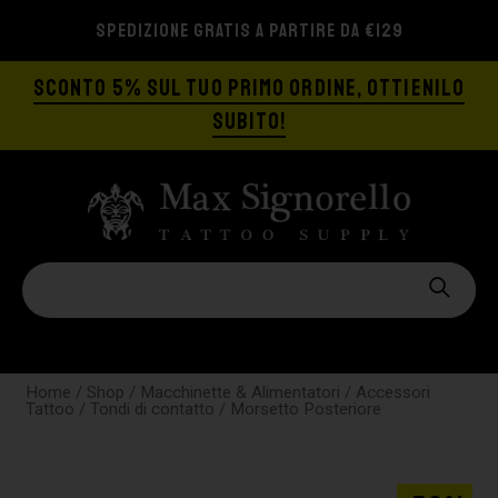
SPEDIZIONE GRATIS A PARTIRE DA €129
SCONTO 5% SUL TUO PRIMO ORDINE, OTTIENILO
SUBITO!
Home
/
Shop
/
Macchinette & Alimentatori
/
Accessori
Tattoo
/
Tondi di contatto
/ Morsetto Posteriore