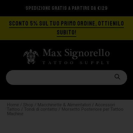
SPEDIZIONE GRATIS A PARTIRE DA €129
SCONTO 5% SUL TUO PRIMO ORDINE, OTTIENILO
SUBITO!
Home
/
Shop
/
Macchinette & Alimentatori
/
Accessori
Tattoo
/
Tondi di contatto
/ Morsetto Posteriore per Tattoo
Machine