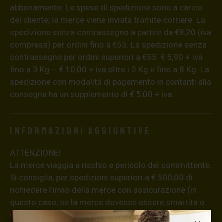
abbonamento. Le spese di spedizione sono a carico
del cliente; la merce viene inviata tramite corriere. La
spedizione senza contrassegno a partire da €8,20 (iva
compresa) per ordini fino a €55. La spedizione senza
contrassegno per ordini superiori a €55: € 5,90 + iva
fino a 3 Kg – € 10,00 + iva oltre i 3 Kg e fino a 8 Kg. La
spedizione con modalità di pagamento in contanti alla
consegna ha un supplemento di € 5,00 + iva.
Informazioni aggiuntive
ATTENZIONE!
La merce viaggia a rischio e pericolo del committente.
Si consiglia, per spedizioni superiori a € 500,00 di
richiedere l’invio della merce con assicurazione (in
questo caso, se la merce dovesse essere smarrita o
danneggiata dal corriere, quest’ultimo risarcirà l’intero