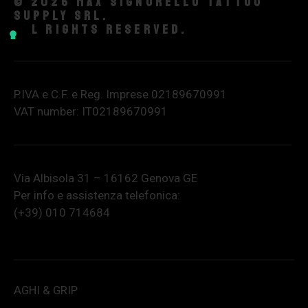
© 2026 Max Signorello Tattoo
supply srl.
All rights reserved.
P.IVA e C.F. e Reg. Imprese 02189670991
VAT number: IT02189670991
Via Albisola 31 – 16162 Genova GE
Per info e assistenza telefonica:
(+39) 010 714684
AGHI & GRIP