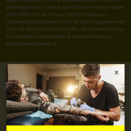
danneggiata dal corriere, quest’ultimo risarcirà l’intero
valore della merce, in caso contrario nessuno
rimborserà il destinatario) con un costo aggiuntivo del
3,5% sul valore totale del carrello, da richiedere prima
di concludere il pagamento al seguente indirizzo:
shop@maxsignorello.it
.
Max Signorello
Tattoo Supply
TUTTO PER IL TUO
TATTOO STUDIO