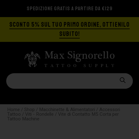
SPEDIZIONE GRATIS A PARTIRE DA €129
SCONTO 5% SUL TUO PRIMO ORDINE, OTTIENILO
SUBITO!
Home
/
Shop
/
Macchinette & Alimentatori
/
Accessori
Tattoo
/
Viti - Rondelle
/ Vite di Contatto M5 Corta per
Tattoo Machine