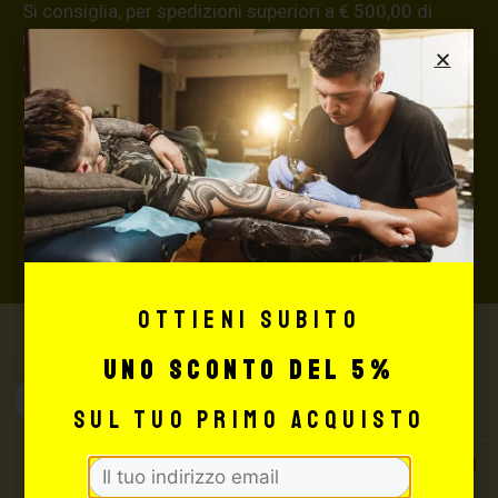
Si consiglia, per spedizioni superiori a € 500,00 di
richiedere l’invio della merce con assicurazione (in
questo caso, se la merce dovesse essere smarrita o
danneggiata dal corriere, quest’ultimo risarcirà l’intero
valore della merce, in caso contrario nessuno
rimborserà il destinatario) con un costo aggiuntivo del
3,5% sul valore totale del carrello, da richiedere prima
di concludere il pagamento al seguente indirizzo:
shop@maxsignorello.it
.
Ottieni subito
uno sconto del 5%
Max Signorello
Tattoo Supply
sul tuo primo acquisto
TUTTO PER IL TUO
TATTOO STUDIO