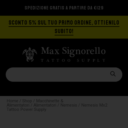
SPEDIZIONE GRATIS A PARTIRE DA €129
SCONTO 5% SUL TUO PRIMO ORDINE, OTTIENILO
SUBITO!
Home
/
Shop
/
Macchinette &
Alimentatori
/
Alimentatori
/
Nemesis
/ Nemesis Mx2
Tattoo Power Supply