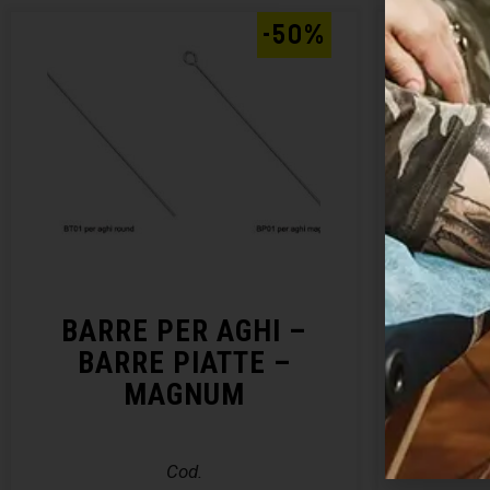
-50%
BARRE PER AGHI –
DI
BARRE PIATTE –
MAGNUM
Cod.