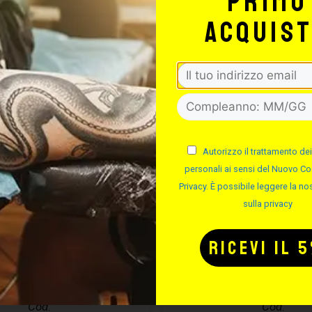
primo
-50%
acquis
Autorizzo il trattamento dei
personali ai sensi del Nuovo Co
Privacy. È possibile leggere la nos
sulla privacy
MA ASSEMBLA
DIMA IN ALLU
AGHI
Cod.
Cod.