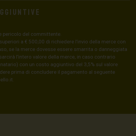
aggiuntive
e pericolo del committente.
 superiori a € 500,00 di richiedere l’invio della merce con
aso, se la merce dovesse essere smarrita o danneggiata
isarcirà l’intero valore della merce, in caso contrario
natario) con un costo aggiuntivo del 3,5% sul valore
hiedere prima di concludere il pagamento al seguente
llo.it
.