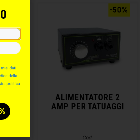
-50%
-50%
to
 miei dati
dice della
tra politica
MINIO
ALIMENTATORE 2
AMP PER TATUAGGI
Cod.