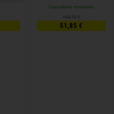
e
Disponibilità immediata
103,70
€
51,85
€