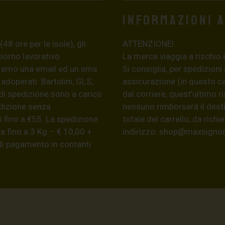
Informazioni 
8 ore per le isole), gli
ATTENZIONE!
giorno lavorativo
La merce viaggia a rischio 
eremo una email ed un sms
Si consiglia, per spedizioni
 adoperati: Bartolini, GLS,
assicurazione (in questo c
di spedizione sono a carico
dal corriere, quest’ultimo r
edizione senza
nessuno rimborserà il desti
 fino a €55. La spedizione
totale del carrello, da ric
a fino a 3 Kg – € 10,00 +
indirizzo:
shop@maxsignore
 di pagamento in contanti