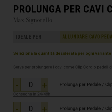
PROLUNGA PER CAVI C
Max Signorello
Allungare cavo ped
Ideale per
Seleziona la quantità desiderata per ogni variante e 
Serve per prolungare i cavi come Clip Cord o pedali 
-
+
Prolunga per Pedale / Cli
Consegna in 24/48h
Consegna in 24/48h
-
+
Prolunga per Pedale / Cli