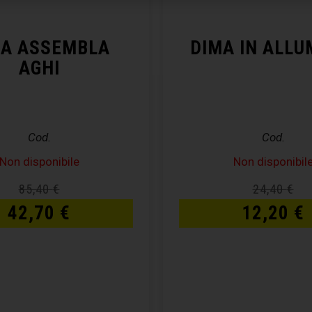
MA ASSEMBLA
DIMA IN ALLU
AGHI
Cod.
Cod.
Non disponibile
Non disponibil
85,40
€
24,40
€
42,70
€
12,20
€