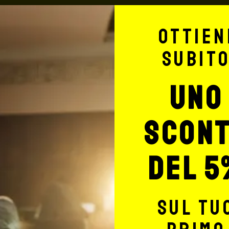
 compresa) per ordini fino
Ottien
55: € 5,90 + iva fino a 3 Kg
subit
a consegna ha un
uno
scon
Signorello Tattoo Supply
del 5
TTO PER IL TUO
sul tu
TTOO STUDIO