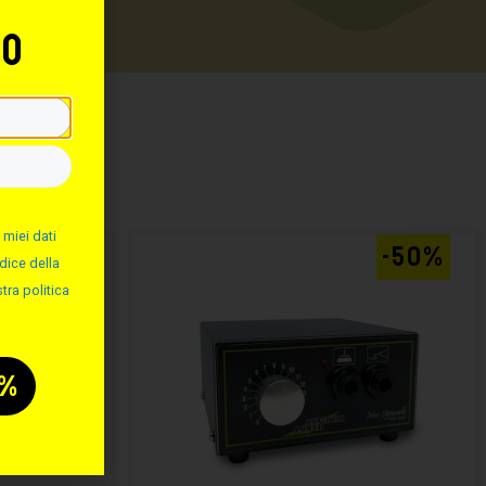
to
:
 miei dati
-50%
-50%
dice della
tra politica