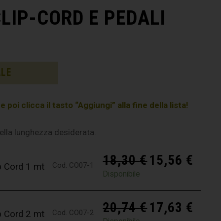
LIP-CORD E PEDALI
ale
poi clicca il tasto “Aggiungi” alla fine della lista!
della lunghezza desiderata.
18,30
€
15,56
€
Cod. CO07-1
p Cord 1 mt
Disponibile
20,74
€
17,63
€
Cod. CO07-2
p Cord 2 mt