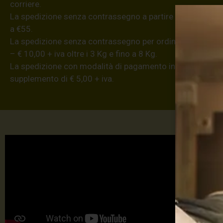
corriere.
La spedizione senza contrassegno a partire da €8,20 (iva
a €55.
La spedizione senza contrassegno per ordini superiori a €
– € 10,00 + iva oltre i 3 Kg e fino a 8 Kg.
La spedizione con modalità di pagamento in contanti all
supplemento di € 5,00 + iva.
Max 
TU
TA