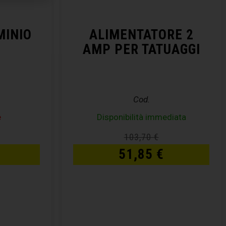
MINIO
ALIMENTATORE 2
AMP PER TATUAGGI
Cod.
e
Disponibilità immediata
103,70
€
51,85
€