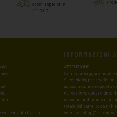
Prodo
ordini superiori a
€129,00
Informazioni 
 (48
ATTENZIONE!
ranno
La merce viaggia a rischio 
Si consiglia, per spedizioni
ail
assicurazione (in questo c
ne.
dal corriere, quest’ultimo r
edete
nessuno rimborserà il desti
totale del carrello, da ric
 viene inviata tramite
indirizzo:
shop@maxsignore