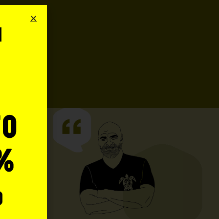
i
o
to
%
o