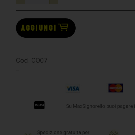
AGGIUNGI
Cod. CO07
–
Su MaxSignorello puoi pagare i
Spedizione gratuita per