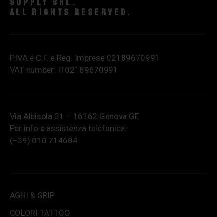
supply srl.
All rights reserved.
P.IVA e C.F. e Reg. Imprese 02189670991
VAT number: IT02189670991
Via Albisola 31 – 16162 Genova GE
Per info e assistenza telefonica:
(+39) 010 714684
AGHI & GRIP
COLORI TATTOO