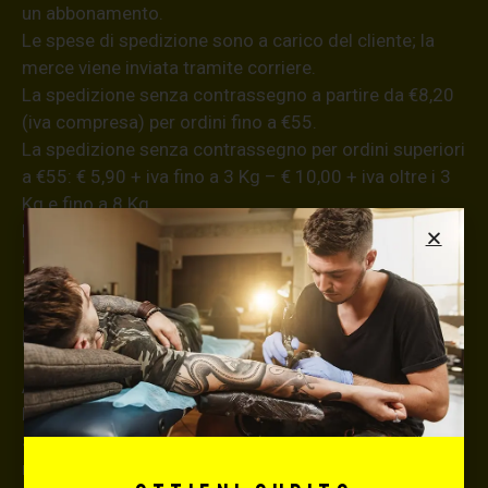
un abbonamento.
Le spese di spedizione sono a carico del cliente; la
merce viene inviata tramite corriere.
La spedizione senza contrassegno a partire da €8,20
(iva compresa) per ordini fino a €55.
La spedizione senza contrassegno per ordini superiori
a €55: € 5,90 + iva fino a 3 Kg – € 10,00 + iva oltre i 3
Kg e fino a 8 Kg.
La spedizione con modalità di pagamento in contanti
alla consegna ha un supplemento di € 5,00 + iva.
Informazioni aggiuntive
ATTENZIONE!
La merce viaggia a rischio e pericolo del committente.
Si consiglia, per spedizioni superiori a € 500,00 di
richiedere l’invio della merce con assicurazione (in