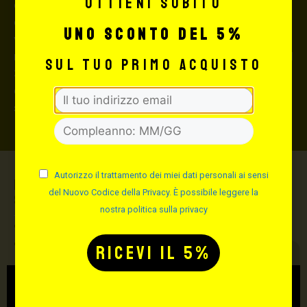
Ottieni subito
questo caso, se la merce dovesse essere smarrita o
danneggiata dal corriere, quest’ultimo risarcirà l’intero
uno sconto del 5%
valore della merce, in caso contrario nessuno
rimborserà il destinatario) con un costo aggiuntivo del
sul tuo primo acquisto
3,5% sul valore totale del carrello, da richiedere prima
di concludere il pagamento al seguente indirizzo:
shop@maxsignorello.it
.
Autorizzo il trattamento dei miei dati personali ai sensi
Max Signorello Tattoo
del Nuovo Codice della Privacy. È possibile leggere la
Supply
nostra politica sulla privacy
TUTTO PER IL TUO
TATTOO STUDIO