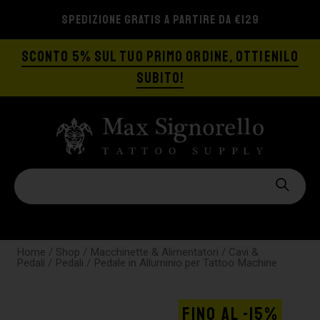
SPEDIZIONE GRATIS A PARTIRE DA €129
SCONTO 5% SUL TUO PRIMO ORDINE, OTTIENILO
SUBITO!
Home
/
Shop
/
Macchinette & Alimentatori
/
Cavi &
Pedali
/
Pedali
/ Pedale in Alluminio per Tattoo Machine
FINO AL -15%