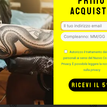
primo
-50%
acquis
Autorizzo il trattamento dei
personali ai sensi del Nuovo Co
Privacy. È possibile leggere la nos
sulla privacy
MA ASSEMBLA
DIMA IN ALLU
AGHI
Cod.
Cod.