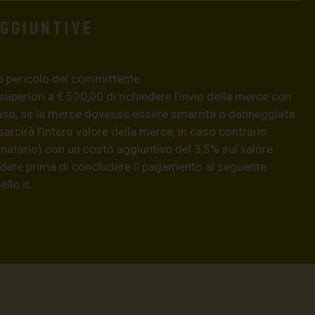
aggiuntive
e pericolo del committente.
 superiori a € 500,00 di richiedere l’invio della merce con
aso, se la merce dovesse essere smarrita o danneggiata
isarcirà l’intero valore della merce, in caso contrario
natario) con un costo aggiuntivo del 3,5% sul valore
hiedere prima di concludere il pagamento al seguente
llo.it
.