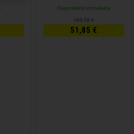
e
Disponibilità immediata
103,70
€
51,85
€