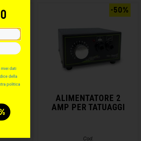
-50%
-50%
to
 miei dati
dice della
tra politica
MINIO
ALIMENTATORE 2
AMP PER TATUAGGI
Cod.