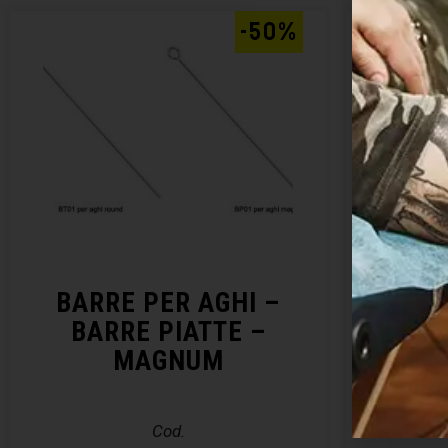
-50%
BARRE PER AGHI –
DI
BARRE PIATTE –
MAGNUM
Cod.