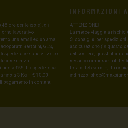
Informazioni 
8 ore per le isole), gli
ATTENZIONE!
giorno lavorativo
La merce viaggia a rischio 
eremo una email ed un sms
Si consiglia, per spedizioni
 adoperati: Bartolini, GLS,
assicurazione (in questo c
di spedizione sono a carico
dal corriere, quest’ultimo r
edizione senza
nessuno rimborserà il desti
 fino a €55. La spedizione
totale del carrello, da ric
a fino a 3 Kg – € 10,00 +
indirizzo:
shop@maxsignore
 di pagamento in contanti