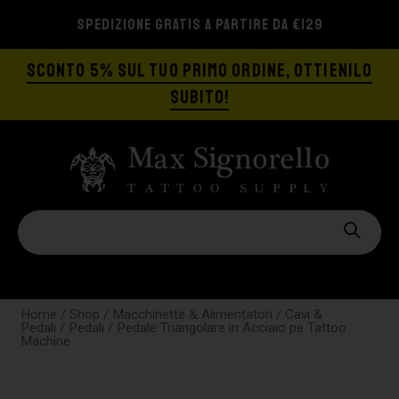
SPEDIZIONE GRATIS A PARTIRE DA €129
SCONTO 5% SUL TUO PRIMO ORDINE, OTTIENILO
SUBITO!
Home
/
Shop
/
Macchinette & Alimentatori
/
Cavi &
Pedali
/
Pedali
/ Pedale Triangolare in Acciaio pe Tattoo
Machine