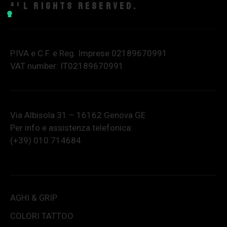
All rights reserved.
P.IVA e C.F. e Reg. Imprese 02189670991
VAT number: IT02189670991
Via Albisola 31 – 16162 Genova GE
Per info e assistenza telefonica:
(+39) 010 714684
AGHI & GRIP
COLORI TATTOO