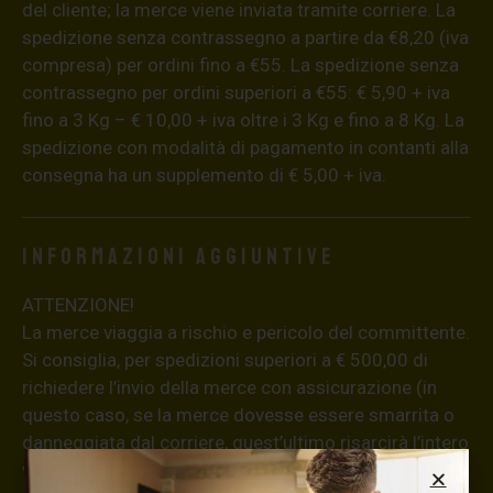
del cliente; la merce viene inviata tramite corriere. La
spedizione senza contrassegno a partire da €8,20 (iva
compresa) per ordini fino a €55. La spedizione senza
contrassegno per ordini superiori a €55: € 5,90 + iva
fino a 3 Kg – € 10,00 + iva oltre i 3 Kg e fino a 8 Kg. La
spedizione con modalità di pagamento in contanti alla
consegna ha un supplemento di € 5,00 + iva.
Informazioni aggiuntive
ATTENZIONE!
La merce viaggia a rischio e pericolo del committente.
Si consiglia, per spedizioni superiori a € 500,00 di
richiedere l’invio della merce con assicurazione (in
questo caso, se la merce dovesse essere smarrita o
danneggiata dal corriere, quest’ultimo risarcirà l’intero
valore della merce, in caso contrario nessuno