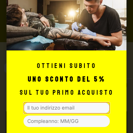
rimborserà il destinatario) con un costo aggiuntivo del
3,5% sul valore totale del carrello, da richiedere prima
di concludere il pagamento al seguente indirizzo:
shop@maxsignorello.it
.
Max Signorello
Ottieni subito
Tattoo Supply
uno sconto del 5%
TUTTO PER IL TUO
sul tuo primo acquisto
TATTOO STUDIO