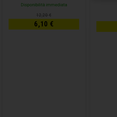
Disponibilità immediata
12,20
€
6,10
€