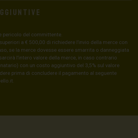
aggiuntive
e pericolo del committente.
 superiori a € 500,00 di richiedere l’invio della merce con
aso, se la merce dovesse essere smarrita o danneggiata
isarcirà l’intero valore della merce, in caso contrario
natario) con un costo aggiuntivo del 3,5% sul valore
hiedere prima di concludere il pagamento al seguente
llo.it
.