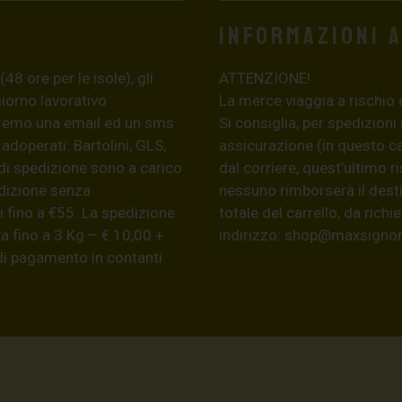
Informazioni 
8 ore per le isole), gli
ATTENZIONE!
giorno lavorativo
La merce viaggia a rischio 
eremo una email ed un sms
Si consiglia, per spedizioni
 adoperati: Bartolini, GLS,
assicurazione (in questo c
di spedizione sono a carico
dal corriere, quest’ultimo r
edizione senza
nessuno rimborserà il desti
 fino a €55. La spedizione
totale del carrello, da ric
a fino a 3 Kg – € 10,00 +
indirizzo:
shop@maxsignore
 di pagamento in contanti