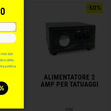
-50%
-50%
to
 miei dati
dice della
tra politica
MINIO
ALIMENTATORE 2
AMP PER TATUAGGI
Cod.