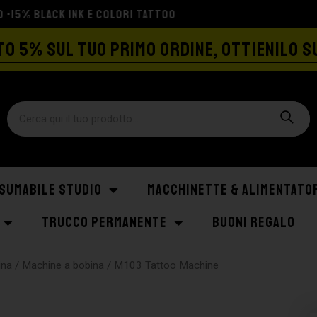
SPEDIZIONE GRATIS A PARTIRE DA €129
O 5% SUL TUO PRIMO ORDINE, OTTIENILO S
SUMABILE STUDIO
MACCHINETTE & ALIMENTATO
TRUCCO PERMANENTE
BUONI REGALO
ina
/
Machine a bobina
/ M103 Tattoo Machine