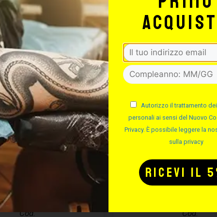
primo
-50%
acquis
Autorizzo il trattamento dei
personali ai sensi del Nuovo Co
Privacy. È possibile leggere la nos
sulla privacy
MA ASSEMBLA
DIMA IN ALLU
AGHI
Cod.
Cod.