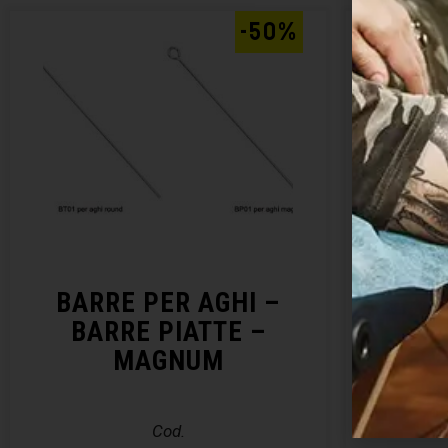
-50%
BARRE PER AGHI –
DI
BARRE PIATTE –
MAGNUM
Cod.