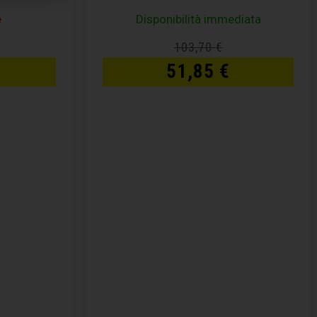
e
Disponibilità immediata
103,70
€
51,85
€