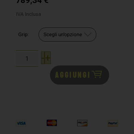
789,34
€
IVA Inclusa
Grip:
-
+
AGGIUNGI