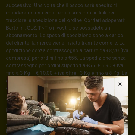
successivo. Una volta che il pacco sarà spedito ti
manderemo una email ed un sms con un link per
tracciare la spedizione dell’ordine. Corrieri adoperati:
Bartolini, GLS, TNT o il vostro se possedete un
abbonamento. Le spese di spedizione sono a carico
del cliente; la merce viene inviata tramite corriere. La
spedizione senza contrassegno a partire da €8,20 (iva
compresa) per ordini fino a €55. La spedizione senza
contrassegno per ordini superiori a €55: € 5,90 + iva
fino a 3 Kg – € 10,00 + iva oltre i 3 Kg e fino a 8 Kg. La
spedizione con modalità di pagamento in contanti alla
consegna ha un supplemento di € 5,00 + iva.
Informazioni aggiuntive
ATTENZIONE!
La merce viaggia a rischio e pericolo del committente.