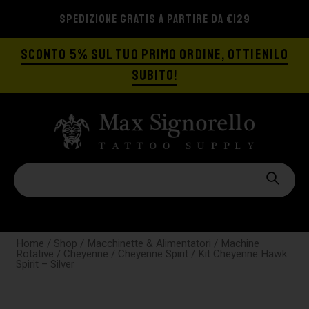
SPEDIZIONE GRATIS A PARTIRE DA €129
SCONTO 5% SUL TUO PRIMO ORDINE, OTTIENILO
SUBITO!
Home
/
Shop
/
Macchinette & Alimentatori
/
Machine
Rotative
/
Cheyenne
/
Cheyenne Spirit
/ Kit Cheyenne Hawk
Spirit – Silver