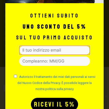
Si consiglia, per spedizioni superiori a € 500,00 di
richiedere l’invio della merce con assicurazione (in
Ottieni subito
questo caso, se la merce dovesse essere smarrita o
danneggiata dal corriere, quest’ultimo risarcirà l’intero
uno sconto del 5%
valore della merce, in caso contrario nessuno
rimborserà il destinatario) con un costo aggiuntivo del
sul tuo primo acquisto
3,5% sul valore totale del carrello, da richiedere prima
di concludere il pagamento al seguente indirizzo:
shop@maxsignorello.it
.
Autorizzo il trattamento dei miei dati personali ai sensi
del Nuovo Codice della Privacy. È possibile leggere la
Max Signorello
nostra politica sulla privacy
Tattoo Supply
TUTTO PER IL TUO
TATTOO STUDIO