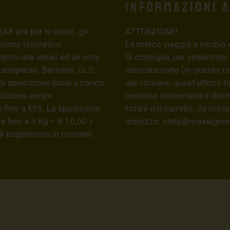
Informazioni 
8 ore per le isole), gli
ATTENZIONE!
giorno lavorativo
La merce viaggia a rischio 
eremo una email ed un sms
Si consiglia, per spedizioni
 adoperati: Bartolini, GLS,
assicurazione (in questo c
di spedizione sono a carico
dal corriere, quest’ultimo r
edizione senza
nessuno rimborserà il desti
 fino a €55. La spedizione
totale del carrello, da ric
a fino a 3 Kg – € 10,00 +
indirizzo:
shop@maxsignore
 di pagamento in contanti