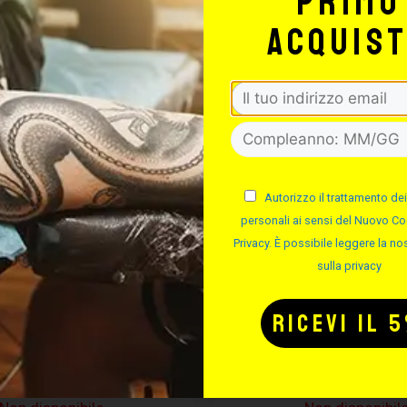
primo
-50%
acquis
Autorizzo il trattamento dei
personali ai sensi del Nuovo Co
Privacy. È possibile leggere la nos
MA ASSEMBLA
DIMA IN ALLU
sulla privacy
AGHI
Cod.
Cod.