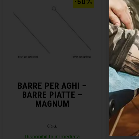
-50%
BARRE PER AGHI –
DI
BARRE PIATTE –
MAGNUM
Cod.
Disponibilità immediata