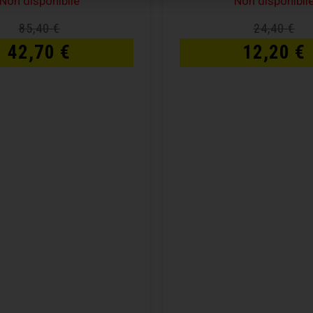
Non disponibile
Non disponibil
85,40
€
24,40
€
42,70
€
12,20
€