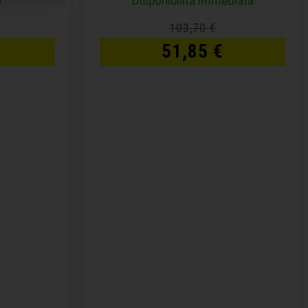
e
Disponibilità immediata
103,70
€
51,85
€