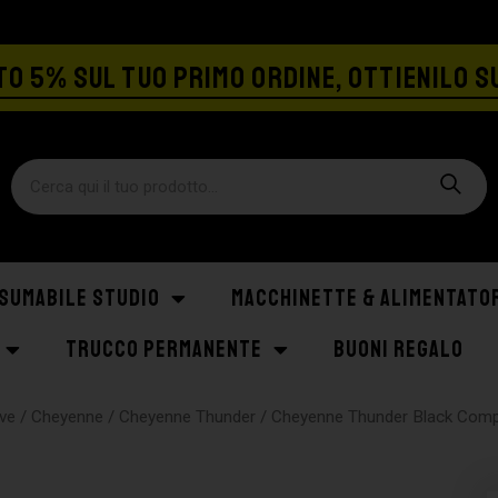
SPEDIZIONE GRATIS A PARTIRE DA €129
O 5% SUL TUO PRIMO ORDINE, OTTIENILO S
SUMABILE STUDIO
MACCHINETTE & ALIMENTATO
TRUCCO PERMANENTE
BUONI REGALO
ve
/
Cheyenne
/
Cheyenne Thunder
/ Cheyenne Thunder Black Comp