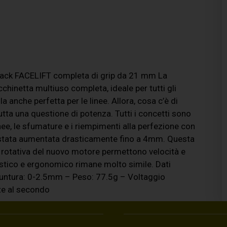
ack FACELIFT completa di grip da 21 mm La
netta multiuso completa, ideale per tutti gli
 anche perfetta per le linee. Allora, cosa c’è di
utta una questione di potenza. Tutti i concetti sono
e, le sfumature e i riempimenti alla perfezione con
è stata aumentata drasticamente fino a 4mm. Questa
 rotativa del nuovo motore permettono velocità e
ristico e ergonomico rimane molto simile. Dati
Puntura: 0-2.5mm – Peso: 77.5g – Voltaggio
te al secondo