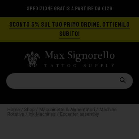
SPEDIZIONE GRATIS A PARTIRE DA €129
SCONTO 5% SUL TUO PRIMO ORDINE, OTTIENILO
SUBITO!
Home
/
Shop
/
Macchinette & Alimentatori
/
Machine
Rotative
/
Ink Machines
/ Eccenter assembly