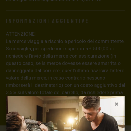
Informazioni aggiuntive
ATTENZIONE!
La merce viaggia a rischio e pericolo del committente.
Si consiglia, per spedizioni superiori a € 500,00 di
richiedere l’invio della merce con assicurazione (in
questo caso, se la merce dovesse essere smarrita o
danneggiata dal corriere, quest’ultimo risarcirà l’intero
valore della merce, in caso contrario nessuno
rimborserà il destinatario) con un costo aggiuntivo del
3,5% sul valore totale del carrello, da richiedere prima
di concludere il pagamento al seguente indirizzo:
shop@maxsignorello.it
.