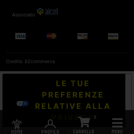
Associato
Credits:
b2commerce
LE TUE
PREFERENZE
RELATIVE ALLA
PRIVACY
0
CARRELLO
MENU
HOME
PROFILO
Informativa sulla raccolta