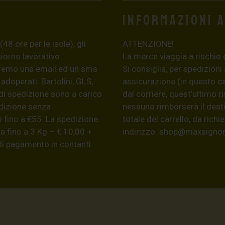
Informazioni 
8 ore per le isole), gli
ATTENZIONE!
giorno lavorativo
La merce viaggia a rischio 
eremo una email ed un sms
Si consiglia, per spedizioni
 adoperati: Bartolini, GLS,
assicurazione (in questo c
di spedizione sono a carico
dal corriere, quest’ultimo r
edizione senza
nessuno rimborserà il desti
 fino a €55. La spedizione
totale del carrello, da ric
a fino a 3 Kg – € 10,00 +
indirizzo:
shop@maxsignore
 di pagamento in contanti