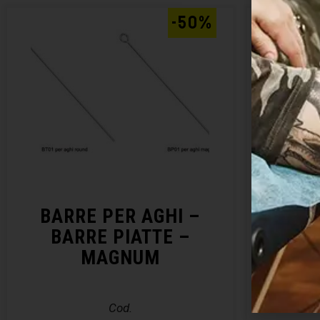
-50%
BARRE PER AGHI –
DI
BARRE PIATTE –
MAGNUM
Cod.