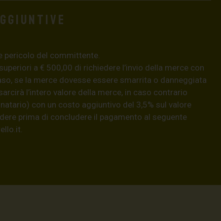
aggiuntive
e pericolo del committente.
 superiori a € 500,00 di richiedere l’invio della merce con
aso, se la merce dovesse essere smarrita o danneggiata
isarcirà l’intero valore della merce, in caso contrario
natario) con un costo aggiuntivo del 3,5% sul valore
hiedere prima di concludere il pagamento al seguente
llo.it
.