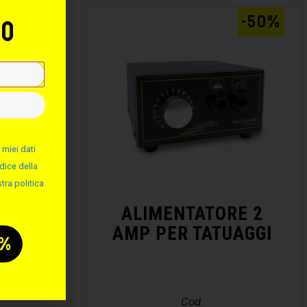
-50%
-50%
to
 miei dati
dice della
tra politica
MINIO
ALIMENTATORE 2
AMP PER TATUAGGI
Cod.