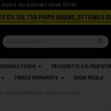
SPEDIZIONE GRATIS A PARTIRE DA €129
O 5% SUL TUO PRIMO ORDINE, OTTIENILO S
SUMABILE STUDIO
MACCHINETTE & ALIMENTATO
TRUCCO PERMANENTE
BUONI REGALO
ve
/
Ricambi Inkmachines
/ Retainer screw spring