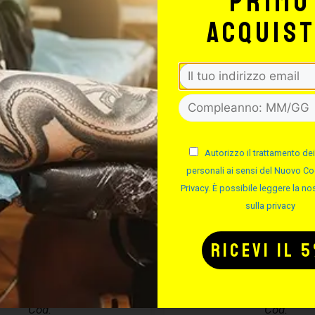
primo
-50%
acquis
Autorizzo il trattamento dei
personali ai sensi del Nuovo Co
Privacy. È possibile leggere la nos
sulla privacy
MA ASSEMBLA
DIMA IN ALLU
AGHI
Cod.
Cod.