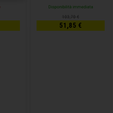
e
Disponibilità immediata
103,70
€
51,85
€