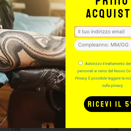
primo
-50%
acquis
Autorizzo il trattamento dei
personali ai sensi del Nuovo Co
Privacy. È possibile leggere la nos
sulla privacy
MA ASSEMBLA
DIMA IN ALLU
AGHI
Cod.
Cod.