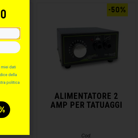
-50%
-50%
to
 miei dati
dice della
tra politica
MINIO
ALIMENTATORE 2
AMP PER TATUAGGI
Cod.