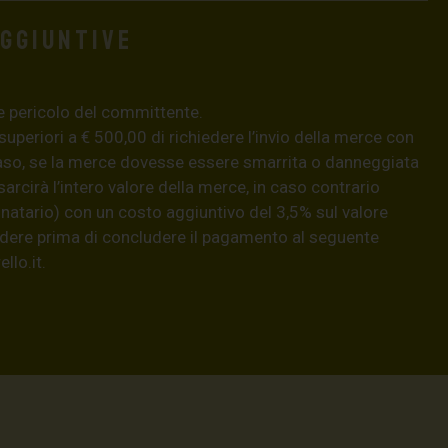
aggiuntive
e pericolo del committente.
 superiori a € 500,00 di richiedere l’invio della merce con
aso, se la merce dovesse essere smarrita o danneggiata
isarcirà l’intero valore della merce, in caso contrario
natario) con un costo aggiuntivo del 3,5% sul valore
hiedere prima di concludere il pagamento al seguente
llo.it
.