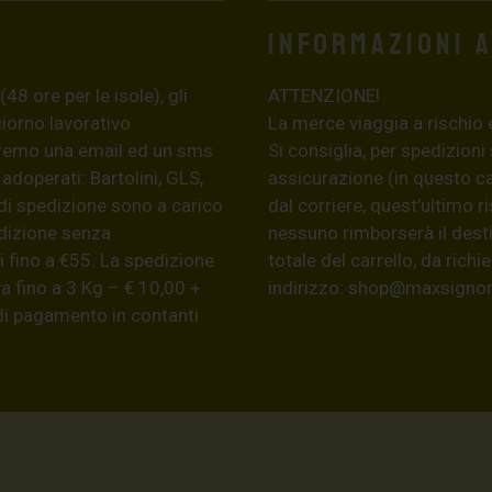
Informazioni 
8 ore per le isole), gli
ATTENZIONE!
giorno lavorativo
La merce viaggia a rischio 
eremo una email ed un sms
Si consiglia, per spedizioni
 adoperati: Bartolini, GLS,
assicurazione (in questo c
di spedizione sono a carico
dal corriere, quest’ultimo r
edizione senza
nessuno rimborserà il desti
 fino a €55. La spedizione
totale del carrello, da ric
a fino a 3 Kg – € 10,00 +
indirizzo:
shop@maxsignore
 di pagamento in contanti