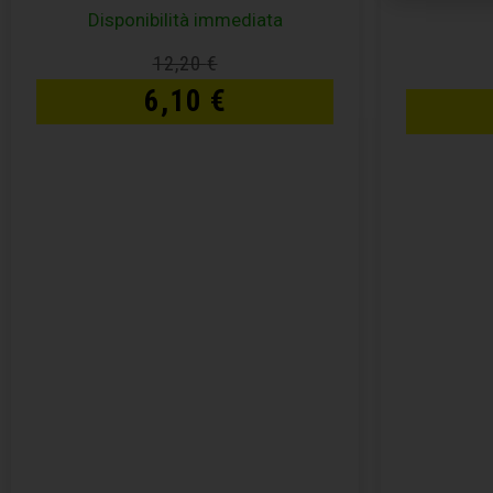
Disponibilità immediata
12,20
€
6,10
€