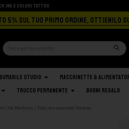
SPEDIZIONE GRATIS A PARTIRE DA €129
O 5% SUL TUO PRIMO ORDINE, OTTIENILO S
SUMABILE STUDIO
MACCHINETTE & ALIMENTATO
TRUCCO PERMANENTE
BUONI REGALO
ve
/
Ink Machines
/ Tube vice assembly Stingray