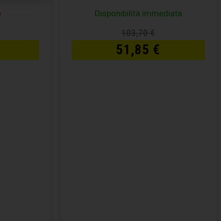
e
Disponibilità immediata
103,70
€
51,85
€