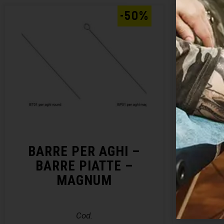
-50%
BARRE PER AGHI –
DI
BARRE PIATTE –
MAGNUM
Cod.