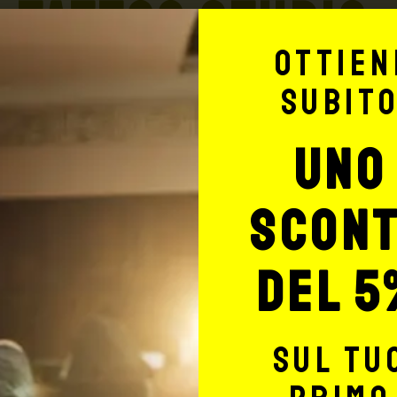
TATTOO STUDIO
Ottien
subit
uno
Potrebbe interessarti anche
scon
del 5
-50%
sul tu