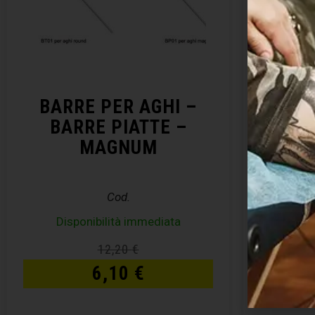
BARRE PER AGHI –
DI
BARRE PIATTE –
MAGNUM
Cod.
Disponibilità immediata
12,20
€
6,10
€