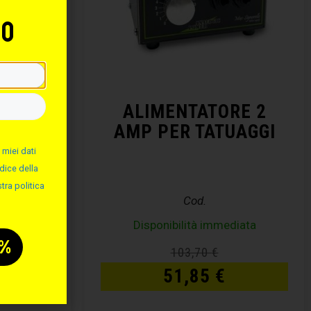
to
MINIO
ALIMENTATORE 2
AMP PER TATUAGGI
 miei dati
dice della
tra politica
Cod.
e
Disponibilità immediata
103,70
€
51,85
€