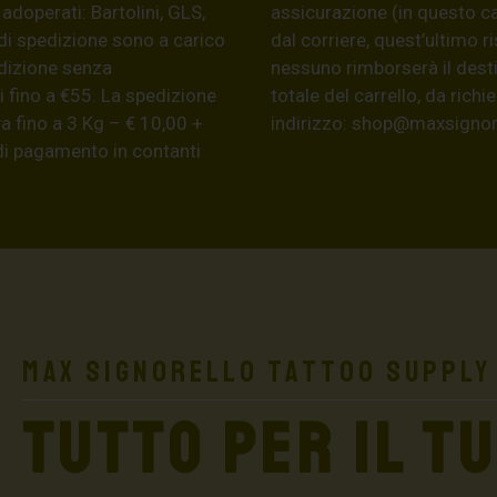
 adoperati: Bartolini, GLS,
assicurazione (in questo c
di spedizione sono a carico
dal corriere, quest’ultimo r
edizione senza
nessuno rimborserà il desti
 fino a €55. La spedizione
totale del carrello, da ric
a fino a 3 Kg – € 10,00 +
indirizzo:
shop@maxsignore
 di pagamento in contanti
Max Signorello Tattoo Supply
TUTTO PER IL T