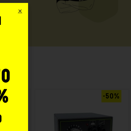
i
o
:
to
%
-50%
-50%
o