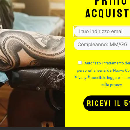
primo
acquis
MA ASSEMBLA
DIMA IN ALLU
AGHI
Autorizzo il trattamento dei
personali ai sensi del Nuovo Co
Privacy. È possibile leggere la nos
Cod.
Cod.
sulla privacy
Non disponibile
Non disponibil
85,40
€
24,40
€
42,70
€
12,20
€