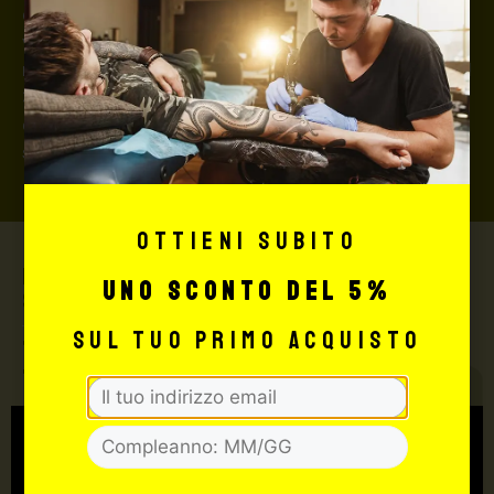
danneggiata dal corriere, quest’ultimo risarcirà l’intero
valore della merce, in caso contrario nessuno
rimborserà il destinatario) con un costo aggiuntivo del
3,5% sul valore totale del carrello, da richiedere prima
di concludere il pagamento al seguente indirizzo:
shop@maxsignorello.it
.
Ottieni subito
Max Signorello Tattoo
uno sconto del 5%
Supply
sul tuo primo acquisto
TUTTO PER IL TUO
TATTOO STUDIO