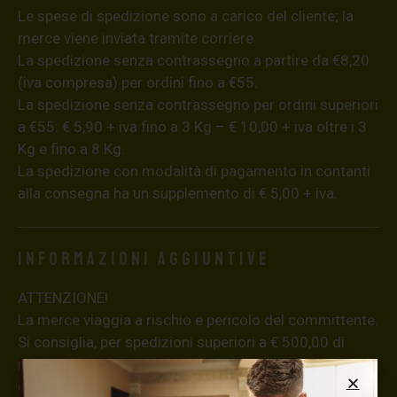
Le spese di spedizione sono a carico del cliente; la
merce viene inviata tramite corriere.
La spedizione senza contrassegno a partire da €8,20
(iva compresa) per ordini fino a €55.
La spedizione senza contrassegno per ordini superiori
a €55: € 5,90 + iva fino a 3 Kg – € 10,00 + iva oltre i 3
Kg e fino a 8 Kg.
La spedizione con modalità di pagamento in contanti
alla consegna ha un supplemento di € 5,00 + iva.
Informazioni aggiuntive
ATTENZIONE!
La merce viaggia a rischio e pericolo del committente.
Si consiglia, per spedizioni superiori a € 500,00 di
richiedere l’invio della merce con assicurazione (in
questo caso, se la merce dovesse essere smarrita o