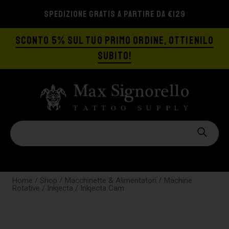
SPEDIZIONE GRATIS A PARTIRE DA €129
SCONTO 5% SUL TUO PRIMO ORDINE, OTTIENILO
SUBITO!
Home
/
Shop
/
Macchinette & Alimentatori
/
Machine
Rotative
/
Inkjecta
/ Inkjecta Cam