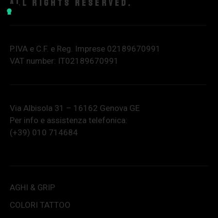
All rights reserved.
P.IVA e C.F. e Reg. Imprese 02189670991
VAT number: IT02189670991
Via Albisola 31 – 16162 Genova GE
Per info e assistenza telefonica:
(+39) 010 714684
AGHI & GRIP
COLORI TATTOO