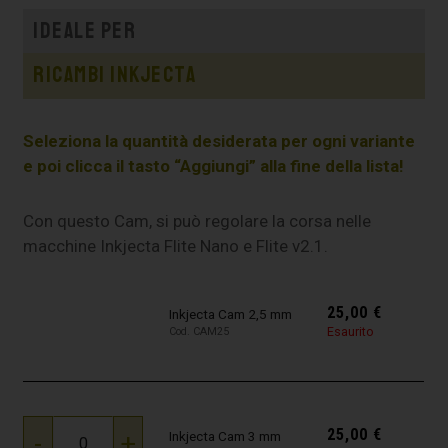
Ideale per
Ricambi inkjecta
Seleziona la quantità desiderata per ogni variante
e poi clicca il tasto “Aggiungi” alla fine della lista!
Con questo Cam, si può regolare la corsa nelle
macchine Inkjecta Flite Nano e Flite v2.1.
25,00
€
Inkjecta Cam 2,5 mm
Esaurito
Cod. CAM25
25,00
€
-
+
Inkjecta Cam 3 mm