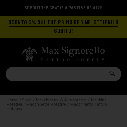
SPEDIZIONE GRATIS A PARTIRE DA €129
SCONTO 5% SUL TUO PRIMO ORDINE, OTTIENILO
SUBITO!
Home
/
Shop
/
Macchinette & Alimentatori
/
Machine
Rotative
/
Macchinette Rotative
/ Macchinetta Tattoo
Rotativa