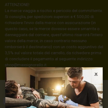
ATTENZIONE!
La merce viaggia a rischio e pericolo del committente.
Si consiglia, per spedizioni superiori a € 500,00 di
richiedere l’invio della merce con assicurazione (in
questo caso, se la merce dovesse essere smarrita o
danneggiata dal corriere, quest’ultimo risarcirà l’intero
valore della merce, in caso contrario nessuno
rimborserà il destinatario) con un costo aggiuntivo del
3,5% sul valore totale del carrello, da richiedere prima
di concludere il pagamento al seguente indirizzo:
shop@maxsignorello.it
.
Max Signorello
Tattoo Supply