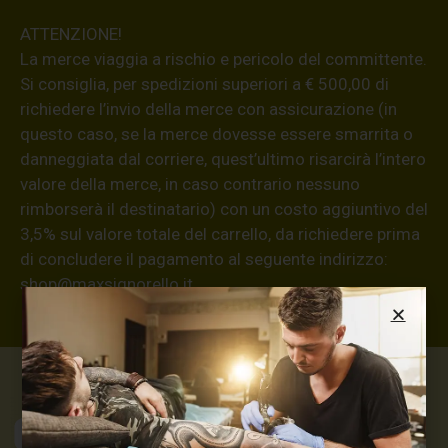
ATTENZIONE!
La merce viaggia a rischio e pericolo del committente.
Si consiglia, per spedizioni superiori a € 500,00 di
richiedere l’invio della merce con assicurazione (in
questo caso, se la merce dovesse essere smarrita o
danneggiata dal corriere, quest’ultimo risarcirà l’intero
valore della merce, in caso contrario nessuno
rimborserà il destinatario) con un costo aggiuntivo del
3,5% sul valore totale del carrello, da richiedere prima
di concludere il pagamento al seguente indirizzo:
shop@maxsignorello.it
.
Max Signorello
Tattoo Supply