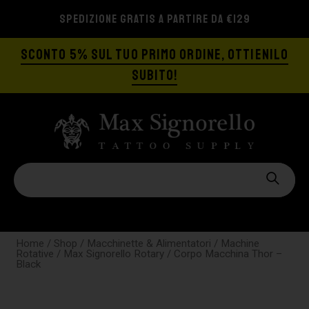
SPEDIZIONE GRATIS A PARTIRE DA €129
SCONTO 5% SUL TUO PRIMO ORDINE, OTTIENILO
SUBITO!
Home
/
Shop
/
Macchinette & Alimentatori
/
Machine
Rotative
/
Max Signorello Rotary
/ Corpo Macchina Thor –
Black